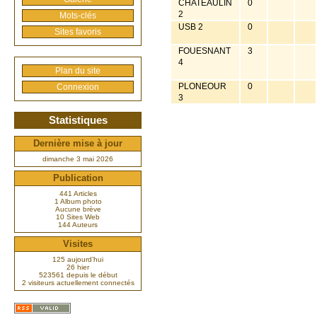
CHATEAULIN
0
2
Mots-clés
USB 2
0
Sites favoris
FOUESNANT
3
4
Plan du site
PLONEOUR
0
Connexion
3
Statistiques
Dernière mise à jour
dimanche 3 mai 2026
Publication
441 Articles
1 Album photo
Aucune brève
10 Sites Web
144 Auteurs
Visites
125 aujourd’hui
26 hier
523561 depuis le début
2 visiteurs actuellement connectés