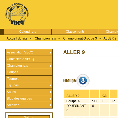
Calendriers
Classements
Champio
Accueil du site
>
Championnats
>
Championnat Groupe 3
>
ALLER 9
ALLER 9
Association VBCQ
Contacter le VBCQ
Championnats
Coupes
Tournois
Équipes
Salles
ALLER 9
G3
Blog des équipes
Equipe A
SC
F
R
Archives
FOUESNANT
0
3
Galerie