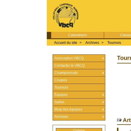
Calendriers
Class
Accueil du site
>
Archives
>
Tournois
Tour
Association VBCQ
Contacter le VBCQ
Championnats
Coupes
Tournois
Équipes
Salles
Blog des équipes
Archives
Art
Galerie