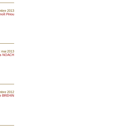
mbre 2013
noît Piriou
2 mai 2013
is NOACH
mbre 2012
pe BREHIN