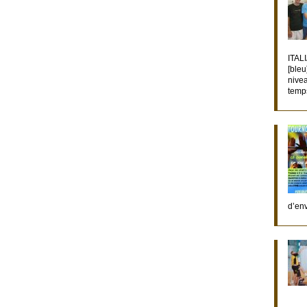
ITAL
[bleu
nivea
temp
d’env