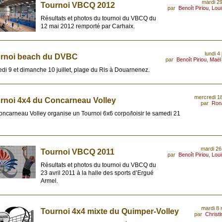
mardi 2
Tournoi VBCQ 2012
par
Benoît Piriou
,
Lou
Résultats et photos du tournoi du VBCQ du
12 mai 2012 remporté par Carhaix.
lundi 4 
rnoi beach du DVBC
par
Benoît Piriou
,
Maël
i 9 et dimanche 10 juillet, plage du Ris à Douarnenez.
mercredi 1
rnoi 4x4 du Concarneau Volley
par
Ron
ncarneau Volley organise un Tournoi 6x6 corpo/loisir le samedi 21
mardi 26
Tournoi VBCQ 2011
par
Benoît Piriou
,
Lou
Résultats et photos du tournoi du VBCQ du
23 avril 2011 à la halle des sports d’Ergué
Armel.
mardi 8
Tournoi 4x4 mixte du Quimper-Volley
par
Christ