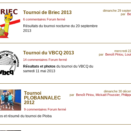
dimanche 29 septe
Tournoi de Briec 2013
par
Be
6 commentaires Forum fermé
Résultats du tournoi nocturne du 20 septembre
2013
mercredi 2
Tournoi du VBCQ 2013
par
Benoît Piriou
,
Lou
14 commentaires Forum fermé
Résultats et photos
du tournoi du VBCQ du
samedi 11 mai 2013
dimanche 30 déce
Tournoi
par
Benoît Piriou
,
Mickaël Poussier
,
Philip
PLOBANNALEC
2012
9 commentaires Forum fermé
os et résumé du tournoi de Ploba