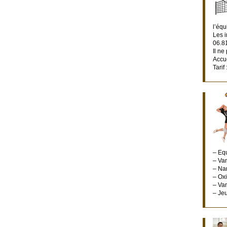
l’équ
Les i
06.8
Il ne
Accue
Tarif
– Eq
– Va
– Nan
– Ox
– Va
– Jeu