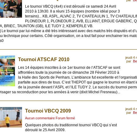
par
Be
Le tournoi VBCQ (4x4) s’est déroulé ce samedi 24 Avril
2010 à 13h30. Il a réuni 15 équipes (nombre idéal pour 3
terrains)... KB, ASPL, ALVAC 2, TV CHATEAULIN 1, TV CHATEAULI
PLONEOUR 1, PLONEOUR 2, AVB, ELLIANT, ERGUE GABERIC, 
IA, BRIEC, TAUNTON (GB), ILE TUDY 2, KEMPERLE VB.
] Le tournoi par lui-même a été très intéressant avec des matchs très disputés et d’
u technique pour certains. Côté organisation, on a tout fait pour enchainer les mat
s0
jeudi 4
Tournoi ATSCAF 2010
par
Be
Les 14 équipes inscrites à ce 1er tournoi de l’ATSCAF se sont
affrontées toute la journée de ce dimanche 28 Février 2010 à
la Halle des Sports de Penhars. L’ambiance fut excellente et l’organisat
parfaite aux dires de tous. C’est THEPOT qui gagne le tournoi en étant 
de la journée devant l’ASPL et l’ILE TUDY 2. Le succès du tournoi perm
isager sa reconduction pour les années à venir (dixit Michel Fresneau)...
jeudi 4
Tournoi VBCQ 2009
par
Be
Aucun commentaire Forum fermé
Quelques photos du traditionnel tournoi VBCQ qui s’est
déroulé le 25 Avril 2009.