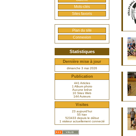
Mots-clés
Sites favoris
Plan du site
Connexion
Statistiques
Dernière mise à jour
dimanche 3 mai 2026
Publication
441 Articles
1 Album photo
Aucune brève
10 Sites Web
144 Auteurs
Visites
23 aujourd’hui
55 hier
523433 depuis le début
1 visiteur actuellement connecté