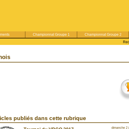
ements
Championnat Groupe 1
Championnat Groupe 2
Rec
nois
icles publiés dans cette rubrique
dimanche 2 j