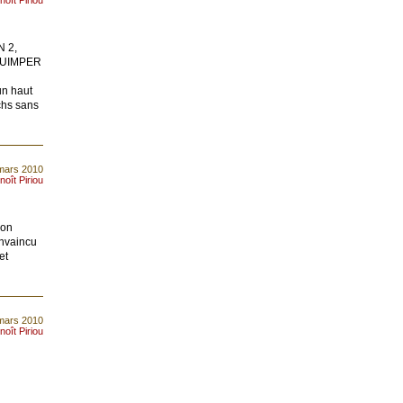
noît Piriou
N 2,
QUIMPER
un haut
chs sans
 mars 2010
noît Piriou
ion
invaincu
et
 mars 2010
noît Piriou