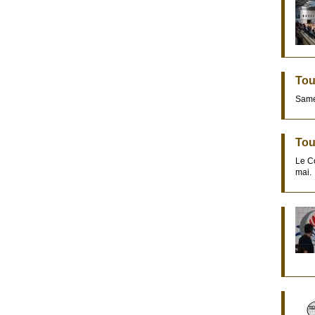
Tou
Samed
Tou
Le Co
mai.