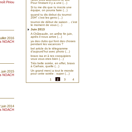
noît Piriou
Pour l’instant il y a une (…)
Si tu me dis que tu inscris une
équipe, on pourra faire (…)
quand tu dis debut du tournoi
20H" c’est les gens (…)
tournoi de début de saison .. c’est
le moment de vous (…)
Juin 2013
A Châteaulin, on arrête fin juin,
après il nous arrive (…)
uillet 2016
ya des clubs qui font des choses
is NOACH
pendant les vacances ?
bel article ds le télegramme
d’aujourd’hui avec photo (…)
bravo isa et à tes coequipiers
vous vous etes bien (…)
Très belle soirée, en effet, bravo
à Carhaix, quelle (…)
Un grand merci a tout le monde
1 juin 2015
pour cette soirée : super (…)
is NOACH
1
2
3
4
2 juin 2014
is NOACH