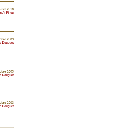
vrier 2010
noît Piriou
tobre 2003
re Douguet
tobre 2003
re Douguet
tobre 2003
re Douguet