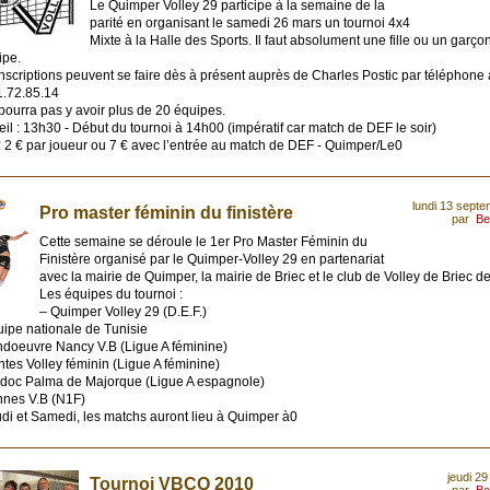
Le Quimper Volley 29 participe à la semaine de la
parité en organisant le samedi 26 mars un tournoi 4x4
Mixte à la Halle des Sports. Il faut absolument une fille ou un garç
ipe.
nscriptions peuvent se faire dès à présent auprès de Charles Postic par téléphone
1.72.85.14
 pourra pas y avoir plus de 20 équipes.
il : 13h30 - Début du tournoi à 14h00 (impératif car match de DEF le soir)
 : 2 € par joueur ou 7 € avec l’entrée au match de DEF - Quimper/Le0
lundi 13 sept
Pro master féminin du finistère
par
Be
Cette semaine se déroule le 1er Pro Master Féminin du
Finistère organisé par le Quimper-Volley 29 en partenariat
avec la mairie de Quimper, la mairie de Briec et le club de Volley de Briec de
Les équipes du tournoi :
– Quimper Volley 29 (D.E.F.)
uipe nationale de Tunisie
ndoeuvre Nancy V.B (Ligue A féminine)
tes Volley féminin (Ligue A féminine)
idoc Palma de Majorque (Ligue A espagnole)
nnes V.B (N1F)
di et Samedi, les matchs auront lieu à Quimper à0
jeudi 29
Tournoi VBCQ 2010