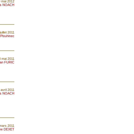
9 mai 2012
is NOACH
juillet 2011
 Plouhinec
8 mai 2011
an FURIC
 avril 2011
is NOACH
 mars 2011
ine DEXET