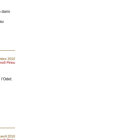
on dans
 au
embre 2010
noît Piriou
 l’Odet.
 avril 2010