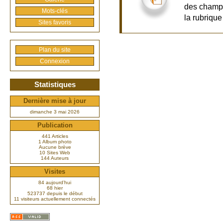
des champ
Mots-clés
la rubrique
Sites favoris
Plan du site
Connexion
Statistiques
Dernière mise à jour
dimanche 3 mai 2026
Publication
441 Articles
1 Album photo
Aucune brève
10 Sites Web
144 Auteurs
Visites
84 aujourd’hui
68 hier
523737 depuis le début
11 visiteurs actuellement connectés