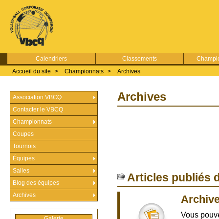
Calendriers
Classements
Champio
Accueil du site
>
Championnats
>
Archives
Archives
Association VBCQ
Contacter le VBCQ
Championnats
Coupes
Tournois
Équipes
Salles
Articles publiés 
Blog des équipes
Archives
Archiv
Vous pouve
Galerie