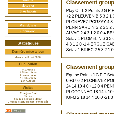
Classement groupe
Mots-clés
Play Off 1-2 Points J G P 
Sites favoris
+2 2 PLEUVEN B 5 3 2 1 0
PLONEVEZ PORZAY 4 3 1 2 
Plan du site
PENN SARDIN’S 2 5 3 2 1
Connexion
ALVAC 2 4 3 1 2 0 0 4 BEN
Setav 1 PLOMELIN 6 3 3 
Statistiques
4 3 1 2 0 -1 4 ERGUE GABE
Setav 1 BRIEC 2 5 3 2 1 0
Dernière mise à jour
dimanche 3 mai 2026
Publication
Classement group
441 Articles
1 Album photo
Equipe Points J G P F Se
Aucune brève
10 Sites Web
0 +37 0 2 PLONEVEZ POR
144 Auteurs
24 14 10 4 0 +12 0 4 PEN
Visites
PLOGONNEC 18 14 4 10 0 
21 aujourd’hui
55 hier
IUFM 2 18 14 4 10 0 -21 0
523431 depuis le début
2 visiteurs actuellement connectés