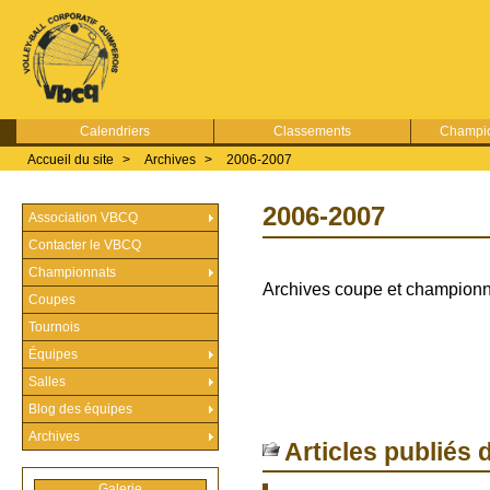
Calendriers
Classements
Champio
Accueil du site
>
Archives
>
2006-2007
2006-2007
Association VBCQ
Contacter le VBCQ
Championnats
Archives coupe et championn
Coupes
Tournois
Équipes
Salles
Blog des équipes
Archives
Articles publiés 
Galerie