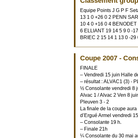
Classement group
Equipe Points J G P F S
13 1 0 +26 0 2 PENN SARD
10 4 0 +16 0 4 BENODET 2
6 ELLIANT 19 14 5 9 0 -1
BRIEC 2 15 14 1 13 0 -29 
Coupe 2007 - Con
FINALE
– Vendredi 15 juin Halle 
– résultat : ALVAC1 (3) -
½ Consolante vendredi 8 
Alvac 1 / Alvac 2 Ven 8 ju
Pleuven 3 - 2
La finale de la coupe aura 
d’Ergué Armel vendredi 15 
– Consolante 19 h.
– Finale 21h
¼ Consolante du 30 mai a