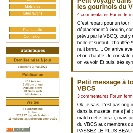
Petit voyage dans
les gourinois du 
Mots-clés
Sites favoris
4 commentaires Forum ferm
C’est reparti pour un tour !
déplacement à Gourin, con
Plan du site
prévu par le VBCQ, tout y 
Connexion
belle et surtout...chauffée 
nuit brrrrr...... On arrive
Statistiques
et on chauffe. Je constate
Dernière mise à jour
on va voir. Et puis, très s
dimanche 3 mai 2026
Publication
Petit message à to
441 Articles
1 Album photo
VBCS
Aucune brève
10 Sites Web
144 Auteurs
3 commentaires Forum ferm
Visites
Ok, je sais, c’est pas orig
84 aujourd’hui
dans la musette, mais j’ai
68 hier
523737 depuis le début
match cette fois-ci, mais j
11 visiteurs actuellement connectés
du VBCS aux membres du 
PASSEZ LE PLUS BEAU