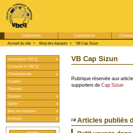
Calendriers
Classements
Champio
Accueil du site
>
Blog des équipes
>
VB Cap Sizun
VB Cap Sizun
Association VBCQ
Contacter le VBCQ
Championnats
Rubrique réservée aux articl
Coupes
supporters de
Cap Sizun
Tournois
Équipes
Salles
Blog des équipes
Archives
Articles publiés 
Galerie