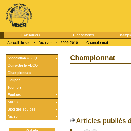
Calendriers
Classements
Champio
Accueil du site
>
Archives
>
2009-2010
>
Championnat
Championnat
Association VBCQ
Contacter le VBCQ
Championnats
Coupes
Tournois
Équipes
Salles
Blog des équipes
Archives
Articles publiés 
Galerie