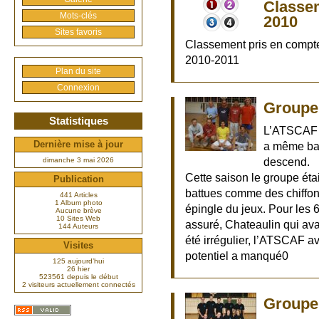
Classem
Mots-clés
2010
Sites favoris
Classement pris en compte 
2010-2011
Plan du site
Connexion
Groupe 
Statistiques
L’ATSCAF a
Dernière mise à jour
a même bat
descend.
dimanche 3 mai 2026
Cette saison le groupe éta
Publication
battues comme des chiffonni
441 Articles
1 Album photo
épingle du jeux. Pour les 
Aucune brève
10 Sites Web
assuré, Chateaulin qui avai
144 Auteurs
été irrégulier, l’ATSCAF 
Visites
potentiel a manqué0
125 aujourd’hui
26 hier
523561 depuis le début
2 visiteurs actuellement connectés
Groupe 