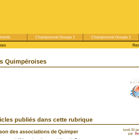
ements
Championnat Groupe 1
Championnat Groupe 2
ises
Rec
es Quimpéroises
icles publiés dans cette rubrique
lundi 30 j
son des associations de Quimper
par
Be