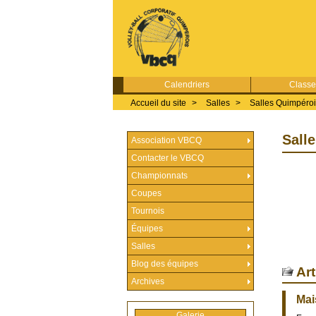
Calendriers
Class
Accueil du site
>
Salles
>
Salles Quimpéro
Sall
Association VBCQ
Contacter le VBCQ
Championnats
Coupes
Tournois
Équipes
Salles
Blog des équipes
Art
Archives
Mai
Galerie