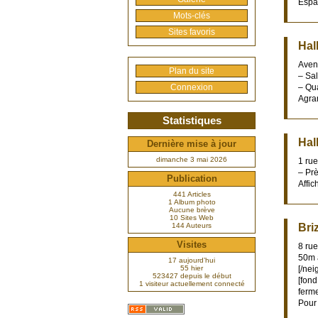
Espac
Mots-clés
Sites favoris
Hal
Aven
Plan du site
– Sal
Connexion
– Qu
Agran
Statistiques
Hal
Dernière mise à jour
dimanche 3 mai 2026
1 ru
– Prè
Publication
Affic
441 Articles
1 Album photo
Aucune brève
10 Sites Web
144 Auteurs
Bri
Visites
8 rue
50m à
17 aujourd’hui
55 hier
[/nei
523427 depuis le début
[fond
1 visiteur actuellement connecté
ferme
Pour 