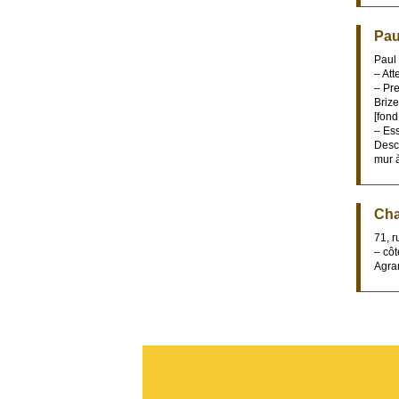
Pau
Paul
– Att
– Pr
Brize
[fond
– Ess
Desce
mur 
Cha
71, 
– cô
Agran