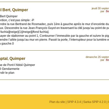
jeudi 30 sept
l Bert, Quimper
par
Be
 Bert Quimper
ention, c’est pas simple :-P
endre la rue Bertrand de Rosmadec, puis 1ère à gauche après le mur d’enceinte d
ux. Descendre la rue Jean-François Guyot en traversant la cité jusqu’au point de p
 fuchia][neige](1)[/neige][/fond fuchia].
ayer de stationner au point 1, Contourner l’immeuble par la gauche et suivre le pi
ndre l’allée jusqu’au mur en pierre. Passé la porte, l’interrupteur pour la lumière e
à gauche.0
dimanche 26 septe
ptal, Quimper
par
Be
rue de Pont-l’Abbé Quimper
té Gendarmerie
dir le plan
Plan du site
|
SPIP 4.3.4
|
Sarka-SPIP 4.2.0
|