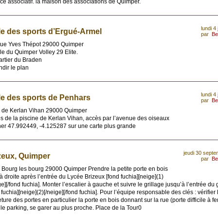
e associatif. la maison des associations de Quimper.
lundi 4 
le des sports d’Ergué-Armel
par
Be
ue Yves Thépot 29000 Quimper
le du Quimper Volley 29 Elite.
artier du Braden
dir le plan
lundi 4 
le des sports de Penhars
par
Be
e de Kerlan Vihan 29000 Quimper
s de la piscine de Kerlan Vihan, accès par l’avenue des oiseaux
her 47.992449, -4.125287 sur une carte plus grande
jeudi 30 sept
zeux, Quimper
par
Be
 Bourg les bourg 29000 Quimper Prendre la petite porte en bois
 droite après l’entrée du Lycée Brizeux [fond fuchia][neige](1)
ge][/fond fuchia]. Monter l’escalier à gauche et suivre le grillage jusqu’à l’entrée d
 fuchia][neige](2)[/neige][/fond fuchia]. Pour l’équipe responsable des clés : vérifier 
ture des portes en particulier la porte en bois donnant sur la rue (porte difficile à f
le parking, se garer au plus proche. Place de la Tour0