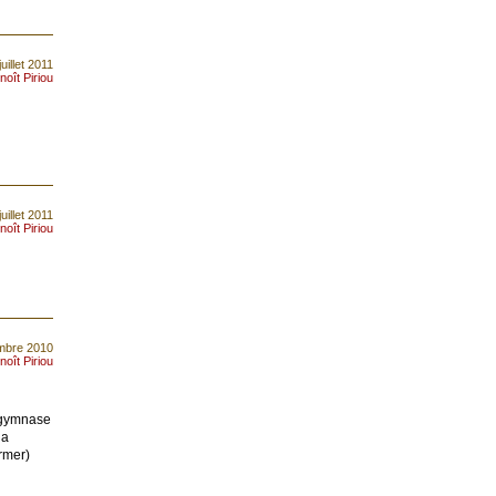
juillet 2011
noît Piriou
juillet 2011
noît Piriou
embre 2010
noît Piriou
u gymnase
la
ermer)