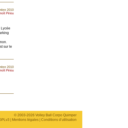
embre 2010
noît Piriou
u Lycée
arking
gnon.
st sur le
mbre 2010
noît Piriou
© 2003-2026 Volley Ball Corpo Quimper
GPLv3
|
Mentions légales
|
Conditions d’utilisation