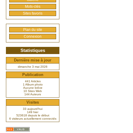
Mots-clés
Sites favoris
Plan du site
Connexion
Statistiques
Dernière mise à jour
dimanche 3 mai 2026
Publication
441 Articles
1 Album photo
Aucune brève
10 Sites Web
144 Auteurs
Visites
33 aujourd’hui
149 hier
523618 depuis le début
6 visiteurs actuellement connectés