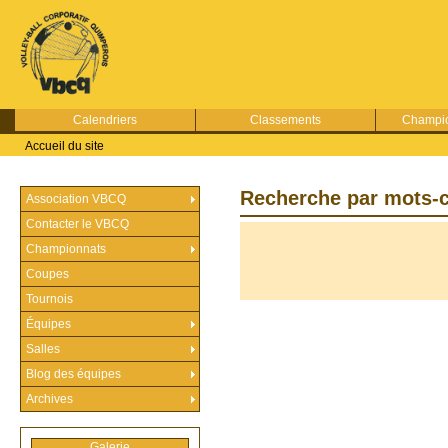
Calendriers
Classements
Champio
Accueil du site
Recherche par mots-c
Association VBCQ
Contacter le VBCQ
Championnats
Coupes
Tournois
Équipes
Salles
Blog des équipes
Archives
Galerie