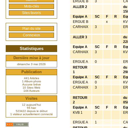
ERGUE B
3
CA
Mots-clés
ALLER 2
du
15
Sites favoris
Equipe A
SC
F
R
Eq
ERGUE B
x
KV
CARHAIX
3
ER
Plan du site
Connexion
ALLER 3
du
22
Equipe A
SC
F
R
Eq
Statistiques
CARHAIX
3
KV
Dernière mise à jour
ERGUE A
0
ER
dimanche 3 mai 2026
RETOUR
du
Publication
1
29
Equipe A
SC
F
R
Eq
441 Articles
1 Album photo
ERGUE A
0
KV
Aucune brève
CARHAIX
3
ER
10 Sites Web
144 Auteurs
RETOUR
du
Visites
2
05
12 aujourd’hui
Equipe A
SC
F
R
Eq
55 hier
523422 depuis le début
KVB 1
3
ER
1 visiteur actuellement connecté
ERGUE A
1
CA