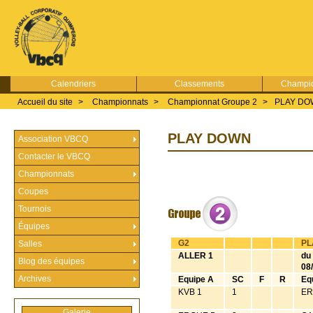
Calendriers
Classements
Champio
Accueil du site
>
Championnats
>
Championnat Groupe 2
>
PLAY D
PLAY DOWN
Association VBCQ
Contacter le VBCQ
Championnats
Coupes
Tournois
Équipes
G2
PL
Salles
ALLER 1
du
Blog des équipes
08
Archives
Equipe A
SC
F
R
Eq
KVB 1
1
ER
Galerie