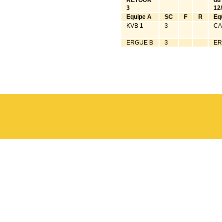
RETOUR
du
3
12
Equipe A
SC
F
R
Eq
KVB 1
3
CA
ERGUE B
3
ER