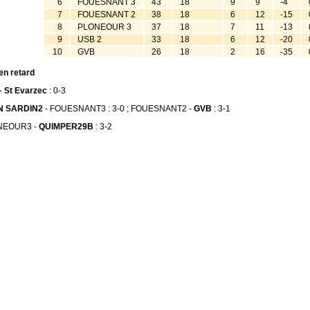
6
FOUESNANT 3
43
18
9
9
-4
7
FOUESNANT 2
38
18
6
12
-15
8
PLONEOUR 3
37
18
7
11
-13
9
USB 2
33
18
6
12
-20
10
GVB
26
18
2
16
-35
en retard
-
St Evarzec
: 0-3
N SARDIN2
- FOUESNANT3 : 3-0 ; FOUESNANT2 -
GVB
: 3-1
NEOUR3 -
QUIMPER29B
: 3-2