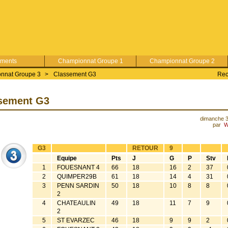
ements
Championnat Groupe 1
Championnat Groupe 2
nnat Groupe 3
>
Classement G3
Rec
sement G3
dimanche 3
par
W
G3
RETOUR
9
Equipe
Pts
J
G
P
Stv
1
FOUESNANT 4
66
18
16
2
37
2
QUIMPER29B
61
18
14
4
31
3
PENN SARDIN
50
18
10
8
8
2
4
CHATEAULIN
49
18
11
7
9
2
5
ST EVARZEC
46
18
9
9
2