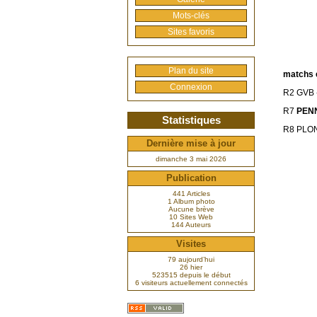
Mots-clés
Sites favoris
Plan du site
matchs 
Connexion
R2 GVB 
R7
PEN
Statistiques
R8 PLO
Dernière mise à jour
dimanche 3 mai 2026
Publication
441 Articles
1 Album photo
Aucune brève
10 Sites Web
144 Auteurs
Visites
79 aujourd’hui
26 hier
523515 depuis le début
6 visiteurs actuellement connectés