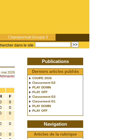
Championnat Groupe 3
hercher dans le site
Publications
Derniers articles publiés
 mai 2026
ebmaster
COUPE 2026
Classement G2
PLAY DOWN
PLAY OFF
R
F
Classement G3
Classement G1
0
0
PLAY DOWN
0
0
PLAY OFF
0
0
Navigation
0
0
0
0
Articles de la rubrique