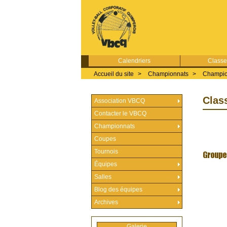
Calendriers
Class
Accueil du site
>
Championnats
>
Champio
Clas
Association VBCQ
Contacter le VBCQ
Championnats
Coupes
Tournois
Équipes
Salles
Blog des équipes
Archives
Galerie