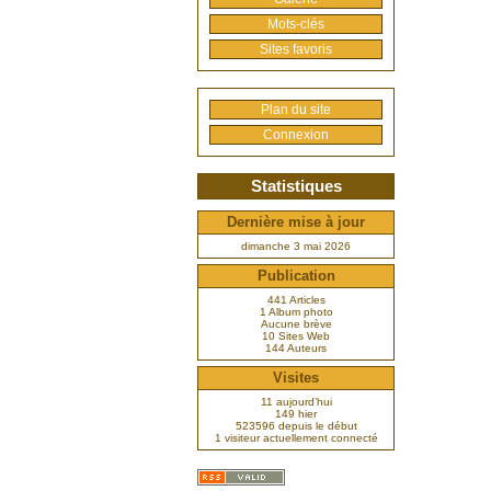
Mots-clés
Sites favoris
Plan du site
Connexion
Statistiques
Dernière mise à jour
dimanche 3 mai 2026
Publication
441 Articles
1 Album photo
Aucune brève
10 Sites Web
144 Auteurs
Visites
11 aujourd’hui
149 hier
523596 depuis le début
1 visiteur actuellement connecté