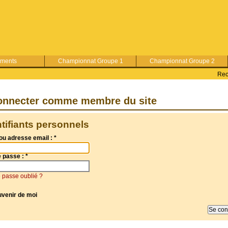
ements
Championnat Groupe 1
Championnat Groupe 2
Rec
onnecter comme membre du site
ntifiants personnels
ou adresse email :
*
e passe :
*
 passe oublié ?
uvenir de moi