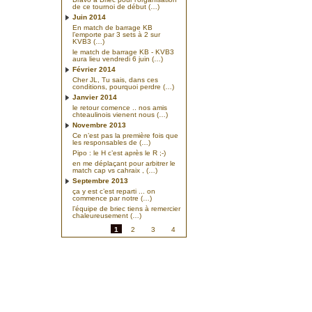
de ce tournoi de début (…)
Juin 2014
En match de barrage KB
l’emporte par 3 sets à 2 sur
KVB3 (…)
le match de barrage KB - KVB3
aura lieu vendredi 6 juin (…)
Février 2014
Cher JL, Tu sais, dans ces
conditions, pourquoi perdre (…)
Janvier 2014
le retour comence .. nos amis
chteaulinois vienent nous (…)
Novembre 2013
Ce n’est pas la première fois que
les responsables de (…)
Pipo : le H c’est après le R ;-)
en me déplaçant pour arbitrer le
match cap vs cahraix , (…)
Septembre 2013
ça y est c’est reparti ... on
commence par notre (…)
l’équipe de briec tiens à remercier
chaleureusement (…)
1
2
3
4