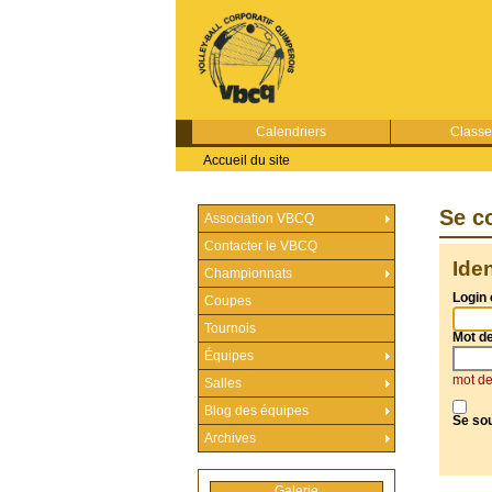
Calendriers
Class
Accueil du site
Se c
Association VBCQ
Contacter le VBCQ
Ide
Championnats
Login 
Coupes
Tournois
Mot d
Équipes
mot de
Salles
Blog des équipes
Se so
Archives
Galerie