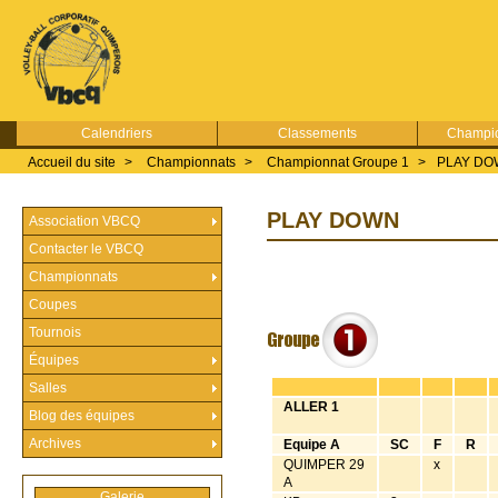
Calendriers
Classements
Champio
Accueil du site
>
Championnats
>
Championnat Groupe 1
>
PLAY D
PLAY DOWN
Association VBCQ
Contacter le VBCQ
Championnats
Coupes
Tournois
Équipes
Salles
ALLER 1
Blog des équipes
Archives
Equipe A
SC
F
R
QUIMPER 29
x
A
Galerie