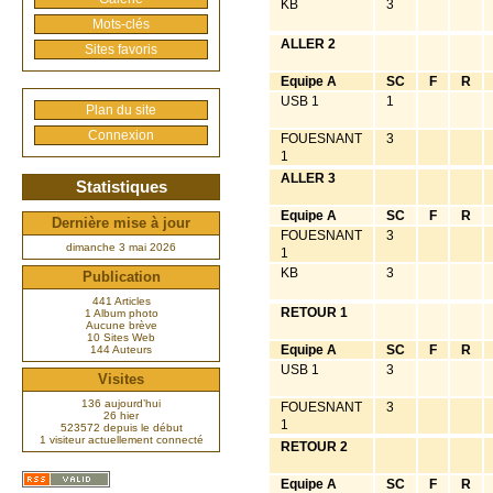
KB
3
Mots-clés
ALLER 2
Sites favoris
Equipe A
SC
F
R
USB 1
1
Plan du site
Connexion
FOUESNANT
3
1
ALLER 3
Statistiques
Equipe A
SC
F
R
Dernière mise à jour
FOUESNANT
3
dimanche 3 mai 2026
1
KB
3
Publication
441 Articles
RETOUR 1
1 Album photo
Aucune brève
10 Sites Web
Equipe A
SC
F
R
144 Auteurs
USB 1
3
Visites
136 aujourd’hui
FOUESNANT
3
26 hier
1
523572 depuis le début
1 visiteur actuellement connecté
RETOUR 2
Equipe A
SC
F
R