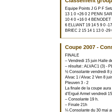
Classement group
Equipe Points J G P F S
13 1 0 +26 0 2 PENN SARD
10 4 0 +16 0 4 BENODET 2
6 ELLIANT 19 14 5 9 0 -1
BRIEC 2 15 14 1 13 0 -29 
Coupe 2007 - Con
FINALE
– Vendredi 15 juin Halle 
– résultat : ALVAC1 (3) -
½ Consolante vendredi 8 
Alvac 1 / Alvac 2 Ven 8 ju
Pleuven 3 - 2
La finale de la coupe aura 
d’Ergué Armel vendredi 15 
– Consolante 19 h.
– Finale 21h
¼ Consolante du 30 mai a