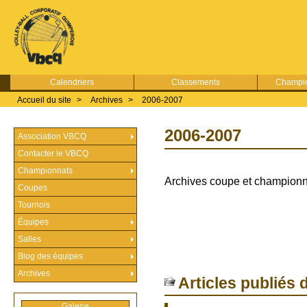
Calendriers
Classements
Champio
Accueil du site
>
Archives
>
2006-2007
2006-2007
Association VBCQ
Contacter le VBCQ
Championnats
Archives coupe et championn
Coupes
Tournois
Équipes
Salles
Blog des équipes
Archives
Articles publiés 
Galerie