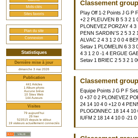
Classement groupe
Mots-clés
Play Off 1-2 Points J G P 
Sites favoris
+2 2 PLEUVEN B 5 3 2 1 0
PLONEVEZ PORZAY 4 3 1 2 
Plan du site
PENN SARDIN’S 2 5 3 2 1
Connexion
ALVAC 2 4 3 1 2 0 0 4 BEN
Setav 1 PLOMELIN 6 3 3 
Statistiques
4 3 1 2 0 -1 4 ERGUE GABE
Setav 1 BRIEC 2 5 3 2 1 0
Dernière mise à jour
dimanche 3 mai 2026
Publication
Classement group
441 Articles
1 Album photo
Equipe Points J G P F Se
Aucune brève
10 Sites Web
0 +37 0 2 PLONEVEZ POR
144 Auteurs
24 14 10 4 0 +12 0 4 PEN
Visites
PLOGONNEC 18 14 4 10 0 
79 aujourd’hui
26 hier
IUFM 2 18 14 4 10 0 -21 0
523515 depuis le début
19 visiteurs actuellement connectés