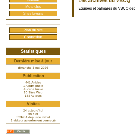
Les archives du VBCQ
Mots-clés
Equipes et palmarès du VBCQ de
Sites favoris
Plan du site
Connexion
Statistiques
Dernière mise à jour
dimanche 3 mai 2026
Publication
441 Articles
1 Album photo
Aucune brève
10 Sites Web
144 Auteurs
Visites
24 aujourd’hui
55 hier
523434 depuis le début
1 visiteur actuellement connecté