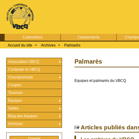
Calendriers
Classements
Champio
Accueil du site
>
Archives
>
Palmarès
Palmarès
Association VBCQ
Contacter le VBCQ
Championnats
Equipes et palmarès du VBCQ
Coupes
Tournois
Équipes
Salles
Blog des équipes
Archives
Articles publiés dan
Galerie