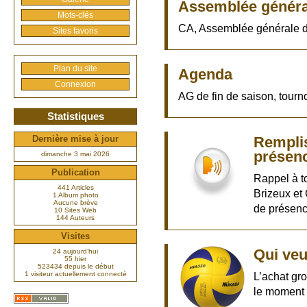
Assemblée génér
Mots-clés
CA, Assemblée générale d
Sites favoris
Plan du site
Agenda
Connexion
AG de fin de saison, tourn
Statistiques
Remplis
Dernière mise à jour
présen
dimanche 3 mai 2026
Publication
Rappel à to
441 Articles
Brizeux et 
1 Album photo
Aucune brève
de présenc
10 Sites Web
144 Auteurs
Visites
Qui veu
24 aujourd’hui
55 hier
523434 depuis le début
1 visiteur actuellement connecté
L’achat gr
le moment 