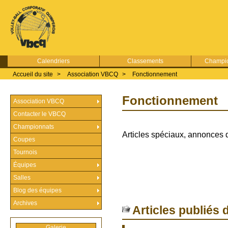
Calendriers
Classements
Champio
Accueil du site
>
Association VBCQ
>
Fonctionnement
Fonctionnement
Association VBCQ
Contacter le VBCQ
Championnats
Articles spéciaux, annonces 
Coupes
Tournois
Équipes
Salles
Blog des équipes
Archives
Articles publiés 
Galerie