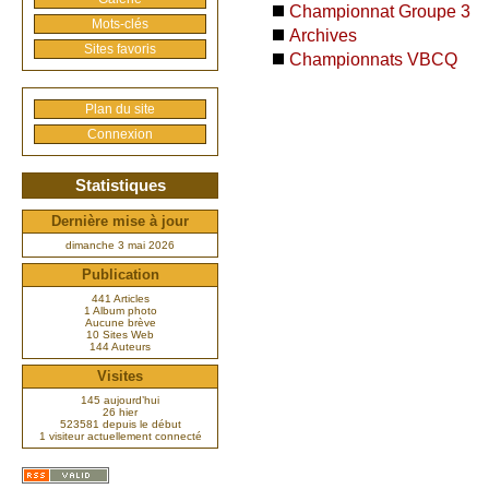
Championnat Groupe 3
Mots-clés
Archives
Sites favoris
Championnats VBCQ
Plan du site
Connexion
Statistiques
Dernière mise à jour
dimanche 3 mai 2026
Publication
441 Articles
1 Album photo
Aucune brève
10 Sites Web
144 Auteurs
Visites
145 aujourd’hui
26 hier
523581 depuis le début
1 visiteur actuellement connecté