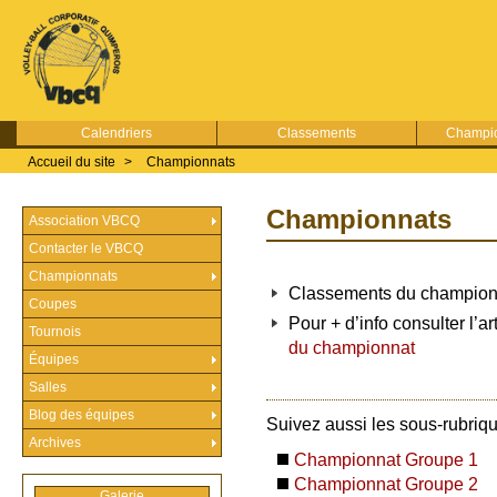
Calendriers
Classements
Champio
Accueil du site
>
Championnats
Championnats
Association VBCQ
Contacter le VBCQ
Championnats
Classements du champion
Coupes
Pour + d’info consulter l’ar
Tournois
du championnat
Équipes
Salles
Blog des équipes
Suivez aussi les sous-rubriq
Archives
Championnat Groupe 1
Championnat Groupe 2
Galerie