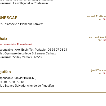
e internet : Le volley-ball à Châteaulin
samedi 21 déce
ONESCAF
par
Be
AF s’associe à Plonéour-Lanvern
mercredi 4 oc
haix
par
Be
n commentaire Forum fermé
ponsable : Axel Espin Tél. Portable : 06 65 07 98 14
lle : Gymnase du collège St tremeur Carhaix
e internet : Volley Carhaix : ACVB
jeudi 7 nov
guffan
par
Be
sponsable : Xavier BARON ,
e : 06 71 46 71 40
le : Espace Salvador Allende de Pluguffan