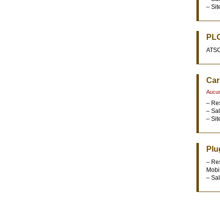
– Sit
PL
ATSC
Car
Aucu
– Res
– Sa
– Sit
Plu
– Re
Mobil
– Sal