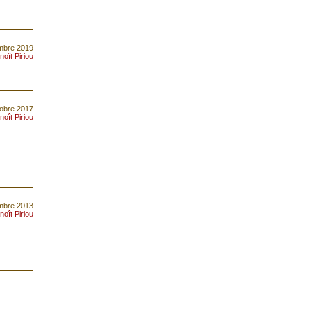
mbre 2019
noît Piriou
tobre 2017
noît Piriou
embre 2013
noît Piriou