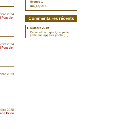
Groupe 1
rub_EQUIPE
embre 2024
l Poussier
Commentaires récents
Octobre 2010
Ce serait bien que Quimperlé
prête son appareil photo (…)
vrier 2024
l Poussier
tobre 2023
obre 2020
noît Piriou