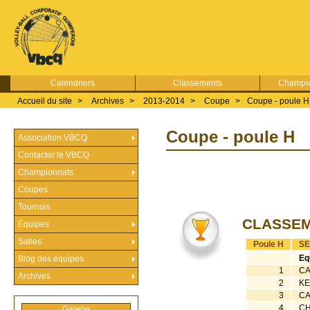
Calendriers
Classements
Champio
Accueil du site
>
Archives
>
2013-2014
>
Coupe
>
Coupe - poule H
Coupe - poule H
Association VBCQ
Contacter le VBCQ
Championnats
Coupes
Tournois
CLASSE
Équipes
Salles
Poule H
SE
Eq
Blog des équipes
1
CA
Archives
2
KE
3
CA
4
CH
Galerie