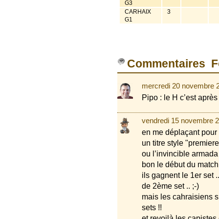
G3
CARHAIX
3
G1
Commentaires F
mercredi 20 novembre 
Pipo : le H c’est après 
vendredi 15 novembre 2
en me déplaçant pour a
un titre style "premiere
ou l’invincible armada 
bon le début du match 
ils gagnent le 1er set
de 2ème set .. ;-)
mais les cahraisiens s
sets !!
et revoilà les capiste