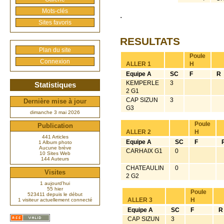
Mots-clés
.
Sites favoris
RESULTATS
Plan du site
Poule
Connexion
ALLER 1
H
Equipe A
SC
F
R
KEMPERLE
3
Statistiques
2 G1
CAP SIZUN
3
Dernière mise à jour
G3
dimanche 3 mai 2026
Poule
Publication
ALLER 2
H
441 Articles
Equipe A
SC
F
1 Album photo
Aucune brève
CARHAIX G1
0
10 Sites Web
144 Auteurs
CHATEAULIN
0
Visites
2 G2
1 aujourd’hui
55 hier
Poule
523411 depuis le début
ALLER 3
H
1 visiteur actuellement connecté
Equipe A
SC
F
R
CAP SIZUN
3