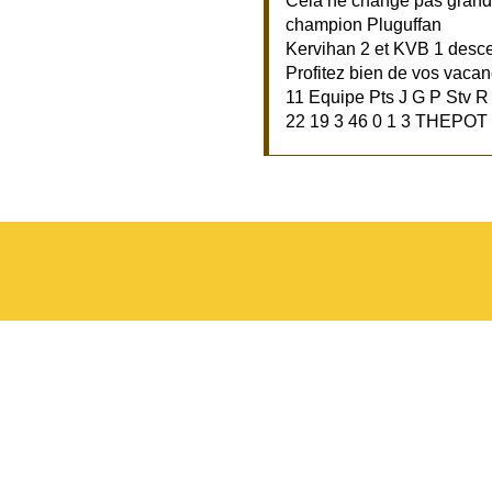
Cela ne change pas grand
champion Pluguffan
Kervihan 2 et KVB 1 desc
Profitez bien de vos vacanc
11 Equipe Pts J G P Stv 
22 19 3 46 0 1 3 THEPOT