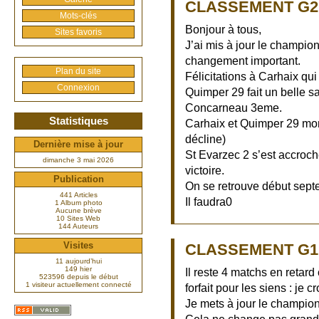
CLASSEMENT G2 
Mots-clés
Bonjour à tous,
Sites favoris
J’ai mis à jour le champion
changement important.
Plan du site
Félicitations à Carhaix qu
Connexion
Quimper 29 fait un belle sa
Concarneau 3eme.
Statistiques
Carhaix et Quimper 29 mo
décline)
Dernière mise à jour
St Evarzec 2 s’est accroch
dimanche 3 mai 2026
victoire.
Publication
On se retrouve début sept
441 Articles
Il faudra0
1 Album photo
Aucune brève
10 Sites Web
144 Auteurs
Visites
CLASSEMENT G1 
11 aujourd’hui
149 hier
Il reste 4 matchs en retar
523596 depuis le début
1 visiteur actuellement connecté
forfait pour les siens : je 
Je mets à jour le championn