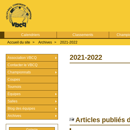
Calendriers
Classements
Champio
Accueil du site
>
Archives
>
2021-2022
2021-2022
Association VBCQ
Contacter le VBCQ
Championnats
Coupes
Tournois
Équipes
Salles
Blog des équipes
Archives
Articles publiés 
Galerie