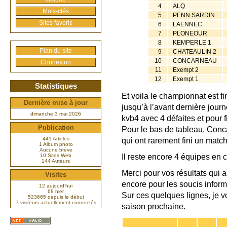
4
ALQ
Mots-clés
5
PENN SARDIN
Sites favoris
6
LAENNEC
7
PLONEOUR
8
KEMPERLE 1
Plan du site
9
CHATEAULIN 2
10
CONCARNEAU
Connexion
11
Exempt 2
12
Exempt 1
Statistiques
Et voila le championnat est f
Dernière mise à jour
jusqu’à l’avant dernière jour
dimanche 3 mai 2026
kvb4 avec 4 défaites et pour f
Publication
Pour le bas de tableau, Conca
441 Articles
qui ont rarement fini un matc
1 Album photo
Aucune brève
Il reste encore 4 équipes en 
10 Sites Web
144 Auteurs
Merci pour vos résultats qui a
Visites
encore pour les soucis inform
12 aujourd’hui
68 hier
Sur ces quelques lignes, je v
523665 depuis le début
7 visiteurs actuellement connectés
saison prochaine.