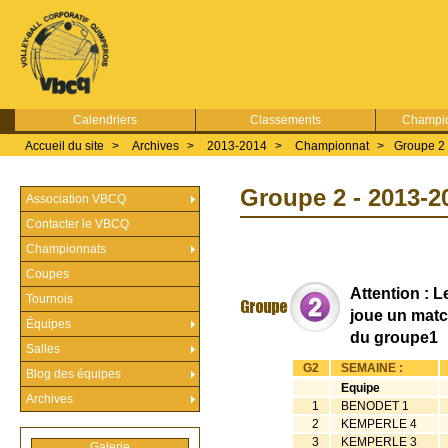
Calendriers
Classements
Champio
Accueil du site
>
Archives
>
2013-2014
>
Championnat
>
Groupe 2
Groupe 2 - 2013-2
Association VBCQ
Contacter le VBCQ
Championnats
Coupes
Attention : 
Tournois
joue un matc
Équipes
du groupe1
Salles
G2
SEMAINE :
Blog des équipes
Equipe
Archives
1
BENODET 1
2
KEMPERLE 4
3
KEMPERLE 3
Galerie