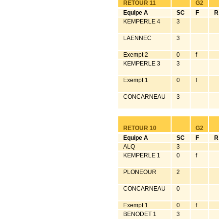
RETOUR 11
G2
Equipe A
SC
F
R
KEMPERLE 4
3
LAENNEC
3
Exempt 2
0
f
KEMPERLE 3
3
Exempt 1
0
f
CONCARNEAU
3
RETOUR 10
G2
Equipe A
SC
F
R
ALQ
3
KEMPERLE 1
0
f
PLONEOUR
2
CONCARNEAU
0
Exempt 1
0
f
BENODET 1
3