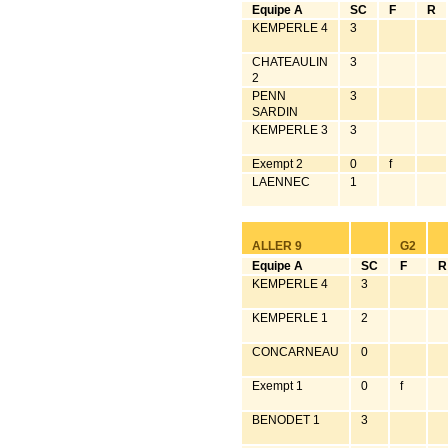
Equipe A
SC
F
R
KEMPERLE 4
3
CHATEAULIN
3
2
PENN
3
SARDIN
KEMPERLE 3
3
Exempt 2
0
f
LAENNEC
1
ALLER 9
G2
Equipe A
SC
F
R
KEMPERLE 4
3
KEMPERLE 1
2
CONCARNEAU
0
Exempt 1
0
f
BENODET 1
3