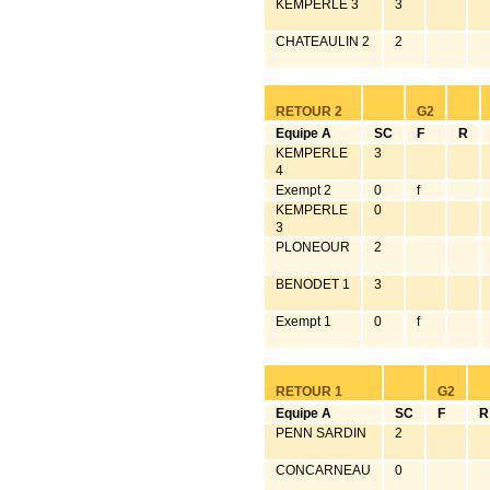
KEMPERLE 3
3
CHATEAULIN 2
2
RETOUR 2
G2
Equipe A
SC
F
R
KEMPERLE
3
4
Exempt 2
0
f
KEMPERLE
0
3
PLONEOUR
2
BENODET 1
3
Exempt 1
0
f
RETOUR 1
G2
Equipe A
SC
F
R
PENN SARDIN
2
CONCARNEAU
0