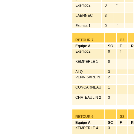
2
Exempt 2
0
f
LAENNEC
3
Exempt 1
0
f
RETOUR 7
G2
Equipe A
SC
F
R
Exempt 2
0
f
KEMPERLE 1
0
ALQ
3
PENN SARDIN
2
CONCARNEAU
1
CHATEAULIN 2
3
RETOUR 6
G2
Equipe A
SC
F
R
KEMPERLE 4
3