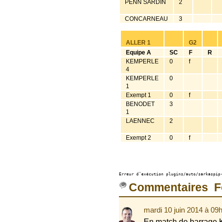
PENN SARDIN
2
CONCARNEAU
3
ALLER 1
G2
Equipe A
SC
F
R
KEMPERLE
0
f
4
KEMPERLE
0
1
Exempt 1
0
f
BENODET
3
1
LAENNEC
2
Exempt 2
0
f
Erreur d’exécution plugins/auto/sarkaspip
Commentaires F
mardi 10 juin 2014 à 09
En match de barrage K