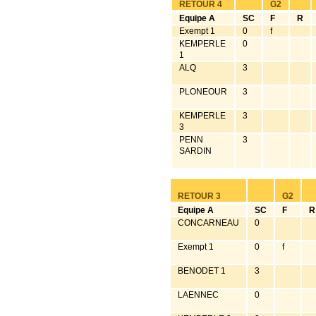
RETOUR 4
G2
Equipe A
SC
F
R
Exempt 1
0
f
KEMPERLE
0
1
ALQ
3
PLONEOUR
3
KEMPERLE
3
3
PENN
3
SARDIN
RETOUR 3
G2
Equipe A
SC
F
R
CONCARNEAU
0
Exempt 1
0
f
BENODET 1
3
LAENNEC
0