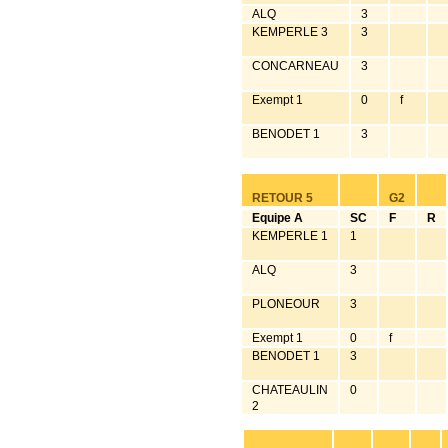
ALQ
3
KEMPERLE 3
3
CONCARNEAU
3
Exempt 1
0
f
BENODET 1
3
RETOUR 5
G2
Equipe A
SC
F
R
KEMPERLE 1
1
ALQ
3
PLONEOUR
3
Exempt 1
0
f
BENODET 1
3
CHATEAULIN
0
2