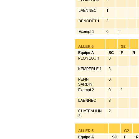
PLONEOUR
3
LAENNEC
1
BENODET 1
3
Exempt 1
0
f
ALLER 6
G2
Equipe A
SC
F
R
PLONEOUR
0
KEMPERLE 1
3
PENN
0
SARDIN
Exempt 2
0
f
LAENNEC
3
CHATEAULIN
2
2
ALLER 5
G2
Equipe A
SC
F
R