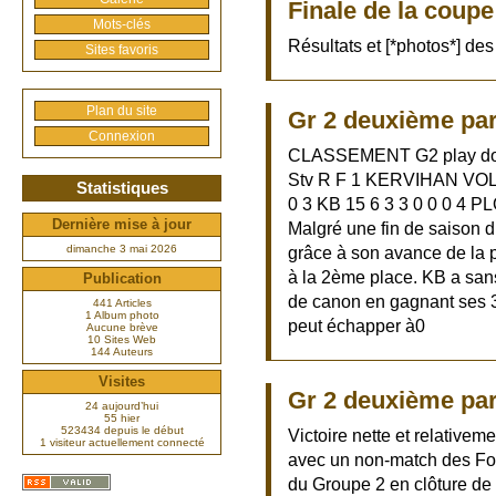
Finale de la coup
Mots-clés
Résultats et [*photos*] des 
Sites favoris
Plan du site
Gr 2 deuxième par
Connexion
CLASSEMENT G2 play dow
Stv R F 1 KERVIHAN VOLL
Statistiques
0 3 KB 15 6 3 3 0 0 0 4 P
Dernière mise à jour
Malgré une fin de saison 
dimanche 3 mai 2026
grâce à son avance de la 
à la 2ème place. KB a sans
Publication
de canon en gagnant ses 
441 Articles
1 Album photo
peut échapper à0
Aucune brève
10 Sites Web
144 Auteurs
Visites
Gr 2 deuxième part
24 aujourd’hui
55 hier
523434 depuis le début
Victoire nette et relativem
1 visiteur actuellement connecté
avec un non-match des F
du Groupe 2 en clôture 