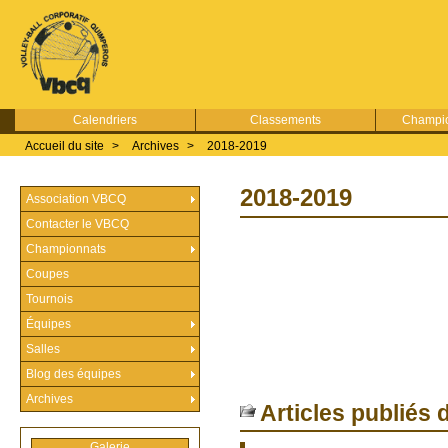
Calendriers
Classements
Champio
Accueil du site
>
Archives
>
2018-2019
2018-2019
Association VBCQ
Contacter le VBCQ
Championnats
Coupes
Tournois
Équipes
Salles
Blog des équipes
Archives
Articles publiés 
Galerie