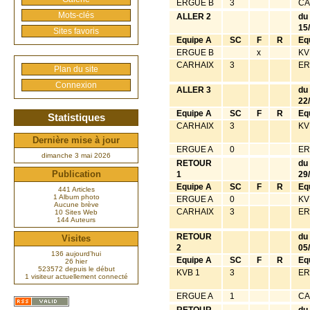
ERGUE B
3
CA
Mots-clés
ALLER 2
du
15
Sites favoris
Equipe A
SC
F
R
Eq
ERGUE B
x
KV
CARHAIX
3
ER
Plan du site
Connexion
ALLER 3
du
22
Equipe A
SC
F
R
Eq
Statistiques
CARHAIX
3
KV
Dernière mise à jour
ERGUE A
0
ER
dimanche 3 mai 2026
RETOUR
du
Publication
1
29
Equipe A
SC
F
R
Eq
441 Articles
1 Album photo
ERGUE A
0
KV
Aucune brève
CARHAIX
3
ER
10 Sites Web
144 Auteurs
RETOUR
du
Visites
2
05
136 aujourd’hui
Equipe A
SC
F
R
Eq
26 hier
523572 depuis le début
KVB 1
3
ER
1 visiteur actuellement connecté
ERGUE A
1
CA