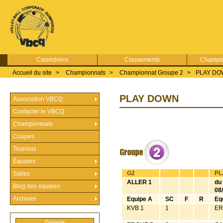
Calendriers
Classements
Champio
Accueil du site
>
Championnats
>
Championnat Groupe 2
>
PLAY D
PLAY DOWN
Association VBCQ
Contacter le VBCQ
Championnats
Coupes
Tournois
Équipes
G2
PL
Salles
ALLER 1
du
Blog des équipes
08
Archives
Equipe A
SC
F
R
Eq
KVB 1
1
ER
Galerie