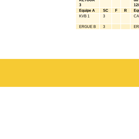
RETOUR
du
3
12
Equipe A
SC
F
R
Eq
KVB 1
3
CA
ERGUE B
3
ER