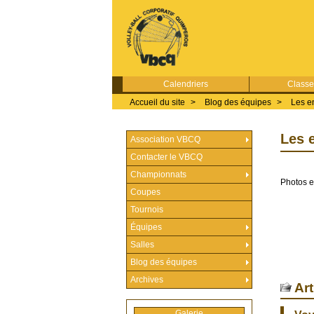
Calendriers
Class
Accueil du site
>
Blog des équipes
>
Les e
Les 
Association VBCQ
Contacter le VBCQ
Championnats
Photos 
Coupes
Tournois
Équipes
Salles
Blog des équipes
Archives
Art
Galerie