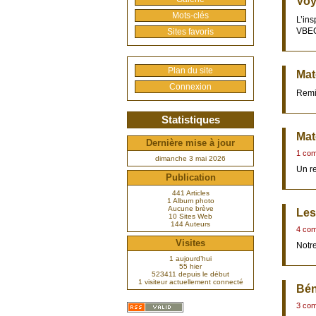
Voy
Mots-clés
L’ins
VBE
Sites favoris
Plan du site
Mat
Connexion
Remi
Statistiques
Mat
Dernière mise à jour
1 com
dimanche 3 mai 2026
Un r
Publication
441 Articles
1 Album photo
Aucune brève
Les 
10 Sites Web
144 Auteurs
4 com
Visites
Notre
1 aujourd’hui
55 hier
523411 depuis le début
1 visiteur actuellement connecté
Bén
3 com