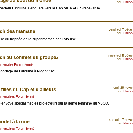
age au bout du monde
par
Philip
pecteur Lafouine à enquêté vers le Cap ou le VBCS recevait le
G.
vendredi 7 déce
ch des mamans
par
Philip
se du trophée de la super maman par Lafouine
mercredi 5 déce
ch au sommet du groupe3
par
Philip
mentaire Forum fermé
eportage de Lafouine à Plogonnec.
jeudi 29 nov
filles du Cap et d’ailleurs...
par
Philip
mentaires Forum fermé
 envoyé spécial met les projecteurs sur la gente féminine du VBCQ.
samedi 17 nove
odet à la une
par
Philip
mentaires Forum fermé