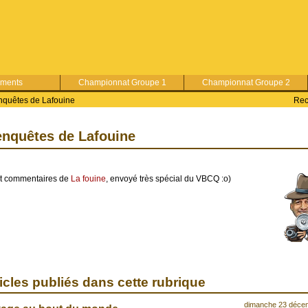
ements
Championnat Groupe 1
Championnat Groupe 2
nquêtes de Lafouine
Rec
enquêtes de Lafouine
et commentaires de
La fouine
, envoyé très spécial du VBCQ :o)
icles publiés dans cette rubrique
dimanche 23 déce