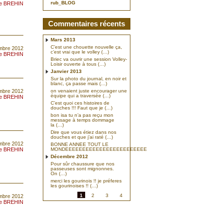
rub_BLOG
pe BREHIN
Commentaires récents
Mars 2013
C’est une chouette nouvelle ça,
mbre 2012
c’est vrai que le volley (…)
pe BREHIN
Briec va ouvrir une session Volley-
Loisir ouverte à tous (…)
Janvier 2013
Sur la photo du journal, en noir et
blanc, ça passe mais (…)
mbre 2012
on venaient juste encourager une
équipe qui a traversée (…)
pe BREHIN
C’est quoi ces histoires de
douches !!! Faut que je (…)
bon isa tu n’a pas reçu mon
message à temps dommage
la (…)
Dire que vous étiez dans nos
douches et que j’ai raté (…)
embre 2012
BONNE ANNEE TOUT LE
pe BREHIN
MONDEEEEEEEEEEEEEEEEEEEEEEEE
Décembre 2012
Pour sûr chaussure que nos
passeuses sont mignonnes.
On (…)
merci les gourinois !! je préferes
les gourinoises !! (…)
1
2
3
4
mbre 2012
pe BREHIN