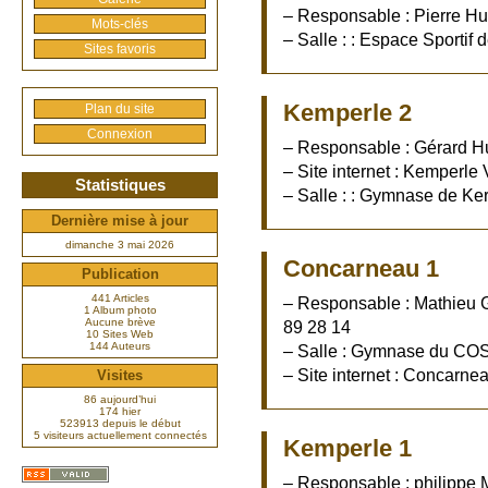
– Responsable : Pierre Huit
Mots-clés
– Salle : : Espace Sportif 
Sites favoris
Kemperle 2
Plan du site
Connexion
– Responsable : Gérard Hu
– Site internet : Kemperle 
Statistiques
– Salle : : Gymnase de Ke
Dernière mise à jour
dimanche 3 mai 2026
Concarneau 1
Publication
441 Articles
– Responsable : Mathieu G
1 Album photo
Aucune brève
89 28 14
10 Sites Web
144 Auteurs
– Salle : Gymnase du CO
– Site internet : Concarne
Visites
86 aujourd’hui
174 hier
523913 depuis le début
5 visiteurs actuellement connectés
Kemperle 1
– Responsable : philippe 