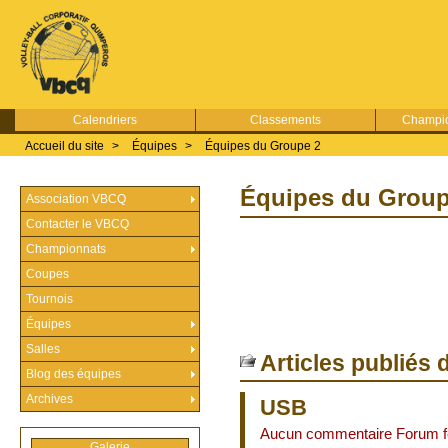
Calendriers
Classements
Champio
Accueil du site
>
Équipes
>
Équipes du Groupe 2
Équipes du Group
Association VBCQ
Contacter le VBCQ
Championnats
Coupes
Tournois
Équipes
Salles
Articles publiés 
Blog des équipes
Archives
USB
Aucun commentaire Forum 
Galerie