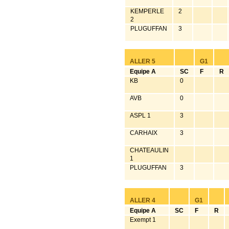
KEMPERLE
2
2
PLUGUFFAN
3
ALLER 5
G1
Equipe A
SC
F
R
KB
0
AVB
0
ASPL 1
3
CARHAIX
3
CHATEAULIN
1
PLUGUFFAN
3
ALLER 4
G1
Equipe A
SC
F
R
Exempt 1