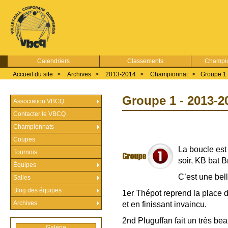
Calendriers
Classements
Champio
Accueil du site
>
Archives
>
2013-2014
>
Championnat
>
Groupe 1
Groupe 1 - 2013-2
Association VBCQ
Contacter le VBCQ
Championnats
Coupes
La boucle est 
Tournois
soir, KB bat B
Équipes
C’est une bel
Salles
Blog des équipes
1er Thépot reprend la place 
Archives
et en finissant invaincu.
2nd Pluguffan fait un très be
Galerie