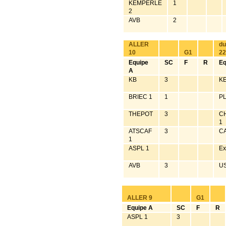
KEMPERLE
1
2
AVB
2
ALLER
du
10
G1
22
Equipe
SC
F
R
Eq
A
KB
3
K
BRIEC 1
1
P
THEPOT
3
C
1
ATSCAF
3
C
1
ASPL 1
Ex
AVB
3
US
ALLER 9
G1
Equipe A
SC
F
R
ASPL 1
3