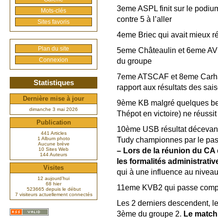
3eme ASPL finit sur le podium
Mots-clés
contre 5 à l’aller
Sites favoris
4eme Briec qui avait mieux réu
Plan du site
5eme Châteaulin et 6eme AVB
Connexion
du groupe
7eme ATSCAF et 8eme Carhaix
Statistiques
rapport aux résultats des sa
Dernière mise à jour
9ème KB malgré quelques bell
dimanche 3 mai 2026
Thépot en victoire) ne réussit
Publication
10ème USB résultat décevant 
441 Articles
Tudy championnes par le pas
1 Album photo
Aucune brève
–
Lors de la réunion du CA d
10 Sites Web
144 Auteurs
les formalités administrati
Visites
qui à une influence au nivea
12 aujourd’hui
68 hier
11eme KVB2 qui passe complè
523665 depuis le début
7 visiteurs actuellement connectés
Les 2 derniers descendent, l
3ème du groupe 2.
Le match 