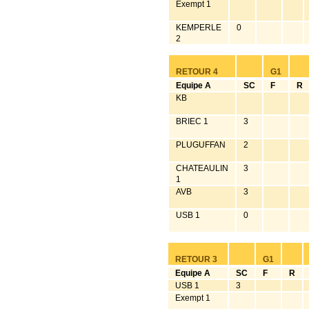
Exempt 1
KEMPERLE
0
2
RETOUR 4
G1
Equipe A
SC
F
R
KB
BRIEC 1
3
PLUGUFFAN
2
CHATEAULIN
3
1
AVB
3
USB 1
0
RETOUR 3
G1
Equipe A
SC
F
R
USB 1
3
Exempt 1