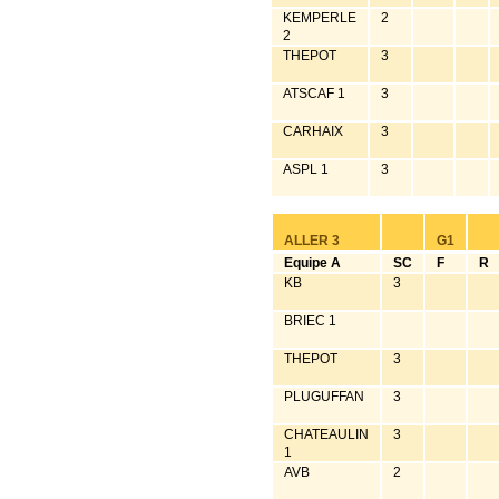
KEMPERLE
2
2
THEPOT
3
ATSCAF 1
3
CARHAIX
3
ASPL 1
3
ALLER 3
G1
Equipe A
SC
F
R
KB
3
BRIEC 1
THEPOT
3
PLUGUFFAN
3
CHATEAULIN
3
1
AVB
2