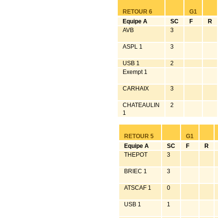
RETOUR 6
G1
Equipe A
SC
F
R
AVB
3
ASPL 1
3
USB 1
2
Exempt 1
CARHAIX
3
CHATEAULIN
2
1
RETOUR 5
G1
Equipe A
SC
F
R
THEPOT
3
BRIEC 1
3
ATSCAF 1
0
USB 1
1