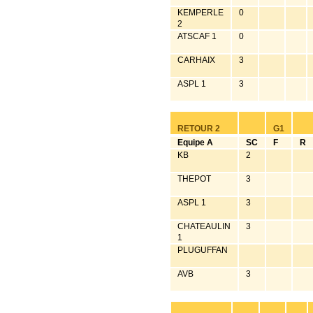
KEMPERLE
0
2
ATSCAF 1
0
CARHAIX
3
ASPL 1
3
RETOUR 2
G1
Equipe A
SC
F
R
KB
2
THEPOT
3
ASPL 1
3
CHATEAULIN
3
1
PLUGUFFAN
AVB
3