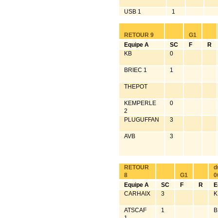
USB 1
1
RETOUR 9
G1
Equipe A
SC
F
R
KB
0
BRIEC 1
1
THEPOT
KEMPERLE
0
2
PLUGUFFAN
3
AVB
3
RETOUR
d
8
G1
0
Equipe A
SC
F
R
E
CARHAIX
3
K
ATSCAF
1
B