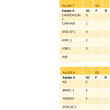
ALLER 7
G1
Equipe A
SC
F
R
CHATEAULIN
3
1
CARHAIX
1
ATSCAF 1
0
ASPL 1
2
USB 1
3
AVB
ALLER 6
G1
Equipe A
SC
F
R
KB
0
BRIEC 1
3
THEPOT
3
ATSCAF 1