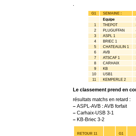
.
G1
SEMAINE :
Equipe
1
THEPOT
2
PLUGUFFAN
3
ASPL 1
4
BRIEC 1
5
CHATEAULIN 1
6
AVB
7
ATSCAF 1
8
CARHAIX
9
KB
10
USB1
11
KEMPERLE 2
Le classement prend en co
résultats matchs en retard :
–
ASPL-AVB : AVB forfait
–
Carhaix-USB 3-1
–
KB-Briec 3-2
RETOUR 11
G1