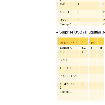
1
AVB
1
T
ASPL 1
3
C
1
USB 1
3
P
Exempt 1
K
–
Surprise USB / Pluguffan 3
RETOUR 7
G1
Equipe A
SC
F
R
KB
1
BRIEC 1
3
THEPOT
3
PLUGUFFAN
3
KEMPERLE
0
2
Exempt 1