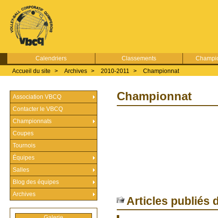
Calendriers
Classements
Champio
Accueil du site
>
Archives
>
2010-2011
>
Championnat
Championnat
Association VBCQ
Contacter le VBCQ
Championnats
Coupes
Tournois
Équipes
Salles
Blog des équipes
Archives
Articles publiés 
Galerie