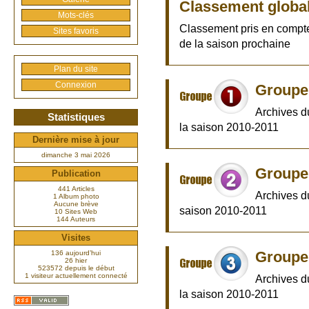
Classement globa
Mots-clés
Classement pris en compte
Sites favoris
de la saison prochaine
Plan du site
Connexion
Groupe 
Archives d
Statistiques
la saison 2010-2011
Dernière mise à jour
dimanche 3 mai 2026
Groupe 
Publication
441 Articles
Archives d
1 Album photo
Aucune brève
saison 2010-2011
10 Sites Web
144 Auteurs
Visites
Groupe 
136 aujourd’hui
26 hier
523572 depuis le début
1 visiteur actuellement connecté
Archives d
la saison 2010-2011