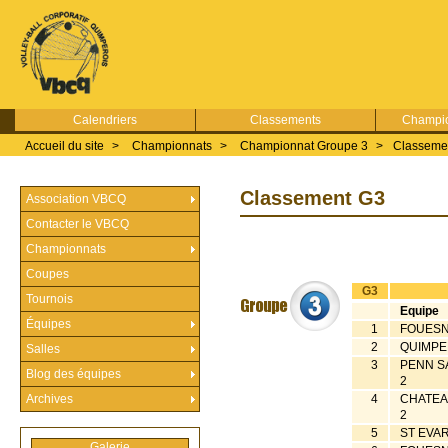
Calendriers
Classements
Champio
Accueil du site
>
Championnats
>
Championnat Groupe 3
>
Classeme
Classement G3
Association VBCQ
Contacter le VBCQ
Championnats
Coupes
G3
Tournois
Equipe
Équipes
1
FOUESN
2
QUIMPE
Salles
3
PENN S
Blog des équipes
2
Archives
4
CHATEA
2
5
ST EVA
Galerie