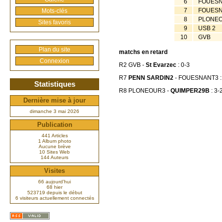
6
FOUESN
7
FOUESN
Mots-clés
8
PLONEO
Sites favoris
9
USB 2
10
GVB
Plan du site
matchs en retard
Connexion
R2 GVB -
St Evarzec
: 0-3
R7
PENN SARDIN2
- FOUESNANT3 :
Statistiques
R8 PLONEOUR3 -
QUIMPER29B
: 3-
Dernière mise à jour
dimanche 3 mai 2026
Publication
441 Articles
1 Album photo
Aucune brève
10 Sites Web
144 Auteurs
Visites
66 aujourd’hui
68 hier
523719 depuis le début
6 visiteurs actuellement connectés