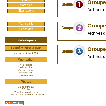
Groupe 
Mots-clés
Archives 
Sites favoris
Plan du site
Groupe 
Connexion
Archives 
Statistiques
Groupe 
Dernière mise à jour
dimanche 3 mai 2026
Archives 
Publication
441 Articles
1 Album photo
Aucune brève
10 Sites Web
144 Auteurs
Visites
13 aujourd’hui
55 hier
523423 depuis le début
1 visiteur actuellement connecté