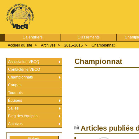
Calendriers
Classements
Champio
Accueil du site
>
Archives
>
2015-2016
>
Championnat
Championnat
Association VBCQ
Contacter le VBCQ
Championnats
Coupes
Tournois
Équipes
Salles
Blog des équipes
Archives
Articles publiés 
Galerie