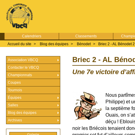
Calendriers
Classements
Champio
Accueil du site
>
Blog des équipes
>
Bénodet
>
Briec 2 - AL Bénodet 2
Briec 2 - AL Béno
Association VBCQ
Contacter le VBCQ
Une 7e victoire d’affi
Championnats
Coupes
Tournois
Nous partîmes
Équipes
Philippe) et 
Salles
la septième fo
Blog des équipes
Ouais, on s’at
Archives
déçu ! Ebloui
noir les Briécois tenaient do
premier set fut d’ailleurs co
Galerie