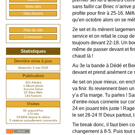
sans faillir car Briec n’arriv
Mots-clés
profite pour finir à 25-16. Mé
Sites favoris
qu’en octobre alors on se méf
2e set et ils mènent largemen
Plan du site
service et on refait le coup d
Connexion
toujours devant 22-18. Un bon
même de passer devant et fina
Statistiques
chaud là !
Dernière mise à jour
Au 3e la bande à Dédé et Ben
dimanche 3 mai 2026
devant et prend aisément ce se
Publication
4e set on joue mieux, on ench
441 Articles
1 Album photo
va finir. Ils reviennent bien 
Aucune brève
10 Sites Web
y’a d’la marge. Tu parles ! S
144 Auteurs
d’entre-nous connerie sur conn
Visites
24 en jouant très juste ! Rage
82 aujourd’hui
174 hier
le set 26-24 !!! Deux partout, 
523909 depuis le début
5 visiteurs actuellement connectés
Tie break donc, il faut bien c
changement à 8-5. Puis tout s