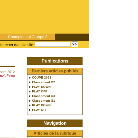
Championnat Groupe 3
hercher dans le site
Publications
Derniers articles publiés
mars 2012
noît Piriou
COUPE 2026
Classement G2
PLAY DOWN
PLAY OFF
Classement G3
Classement G1
PLAY DOWN
PLAY OFF
Navigation
Articles de la rubrique