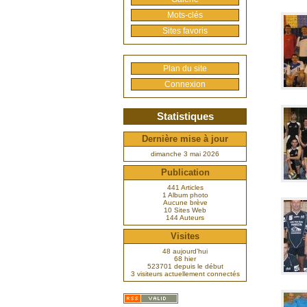
Mots-clés
Sites favoris
Plan du site
Connexion
Statistiques
Dernière mise à jour
dimanche 3 mai 2026
Publication
441 Articles
1 Album photo
Aucune brève
10 Sites Web
144 Auteurs
Visites
48 aujourd’hui
68 hier
523701 depuis le début
3 visiteurs actuellement connectés