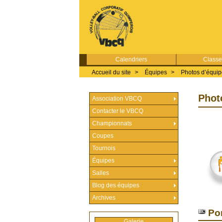
Calendriers
Class
Accueil du site
>
Équipes
>
Photos d’équi
Phot
Association VBCQ
Contacter le VBCQ
Championnats
Coupes
Tournois
Équipes
Salles
Blog des équipes
Archives
Por
Galerie