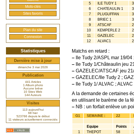
5
ILE TUDY 1
3
Mots-clés
6
CHATEAULIN 1
3
Sites favoris
7
PLUGUFFAN
3
8
BRIEC 1
3
9
ATSCAF
2
Plan du site
10
KEMPERLE 2
2
11
GAZELEC
2
Connexion
12
ALVAC1
2
Statistiques
Matchs en retard :
–
Ile Tudy 2/ASPL mar 19/04 ;
Dernière mise à jour
–
Ile Tudy 1/Châteaulin jeu 21
dimanche 3 mai 2026
–
GAZELEC/ATSCAF jeu 21/04
Publication
–
GAZELEC/Ile Tudy 2 ; GAZE
441 Articles
–
Ile Tudy 1/ ALVAC ; ALVAC f
1 Album photo
Aucune brève
10 Sites Web
A la demande de certaines é
144 Auteurs
en utilisant le barème de la f
Visites
–
NB : un forfait enlève un po
113 aujourd’hui
68 hier
G1
SEMAINE :
22
523766 depuis le début
11 visiteurs actuellement connectés
Equipe
Points
1
THEPOT
58