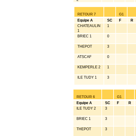
RETOUR 7
G1
Equipe A
SC
F
R
CHATEAULIN
1
1
BRIEC 1
0
THEPOT
3
ATSCAF
0
KEMPERLE 2
1
ILE TUDY 1
3
RETOUR 6
G1
Equipe A
SC
F
R
ILE TUDY 2
3
BRIEC 1
3
THEPOT
3