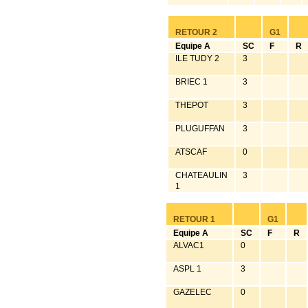
RETOUR 2
G1
Equipe A
SC
F
R
ILE TUDY 2
3
BRIEC 1
3
THEPOT
3
PLUGUFFAN
3
ATSCAF
0
CHATEAULIN
3
1
RETOUR 1
G1
Equipe A
SC
F
R
ALVAC1
0
ASPL 1
3
GAZELEC
0