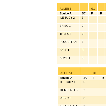
ALLER 5
G1
Equipe A
SC
F
R
ILE TUDY 2
3
BRIEC 1
2
THEPOT
3
PLUGUFFAN
1
ASPL 1
3
ALVAC1
0
ALLER 4
G1
Equipe A
SC
F
R
ILE TUDY 1
0
KEMPERLE 2
2
ATSCAF
0