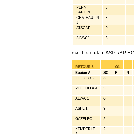
PENN
3
SARDIN 1
CHATEAULIN
3
1
ATSCAF
0
ALVAC1
3
match en retard ASPL/BRIEC1
RETOUR 8
G1
Equipe A
SC
F
R
ILE TUDY 2
3
PLUGUFFAN
3
ALVAC1
0
ASPL 1
3
GAZELEC
2
KEMPERLE
2
2