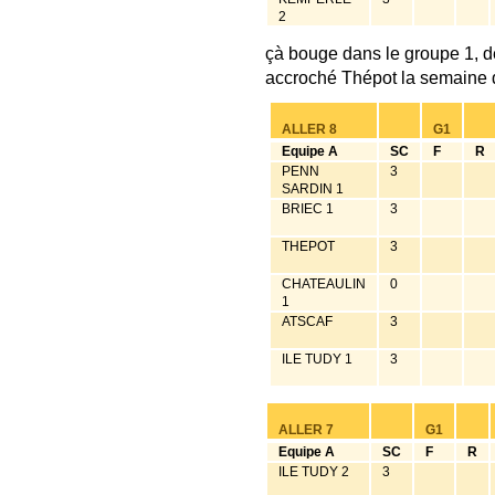
2
çà bouge dans le groupe 1, dé
accroché Thépot la semaine der
ALLER 8
G1
Equipe A
SC
F
R
PENN
3
SARDIN 1
BRIEC 1
3
THEPOT
3
CHATEAULIN
0
1
ATSCAF
3
ILE TUDY 1
3
ALLER 7
G1
Equipe A
SC
F
R
ILE TUDY 2
3