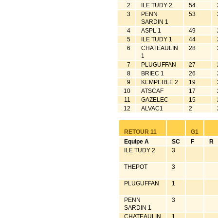
2
ILE TUDY 2
54
3
PENN
53
SARDIN 1
4
ASPL 1
49
5
ILE TUDY 1
44
6
CHATEAULIN
28
1
7
PLUGUFFAN
27
8
BRIEC 1
26
9
KEMPERLE 2
19
10
ATSCAF
17
11
GAZELEC
15
12
ALVAC1
2
RETOUR 11
G1
Equipe A
SC
F
R
ILE TUDY 2
3
THEPOT
3
PLUGUFFAN
1
PENN
3
SARDIN 1
CHATEAULIN
1