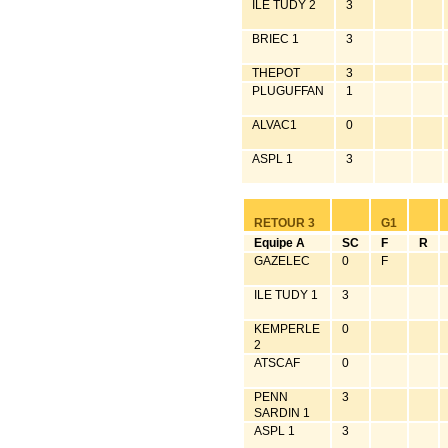
ILE TUDY 2
3
BRIEC 1
3
THEPOT
3
PLUGUFFAN
1
ALVAC1
0
ASPL 1
3
RETOUR 3
G1
Equipe A
SC
F
R
GAZELEC
0
F
ILE TUDY 1
3
KEMPERLE
0
2
ATSCAF
0
PENN
3
SARDIN 1
ASPL 1
3