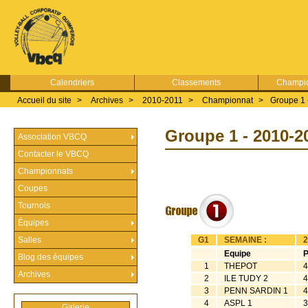
Calendriers
Classements
Champio
Accueil du site
>
Archives
>
2010-2011
>
Championnat
>
Groupe 1 
Groupe 1 - 2010-2
Association VBCQ
Contacter le VBCQ
Championnats
Coupes
Tournois
Équipes
Salles
G1
SEMAINE :
2
Equipe
P
Blog des équipes
1
THEPOT
4
Archives
2
ILE TUDY 2
4
3
PENN SARDIN 1
4
4
ASPL 1
3
Galerie