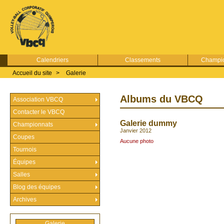
Calendriers
Classements
Champio
Accueil du site
>
Galerie
Albums du VBCQ
Association VBCQ
Contacter le VBCQ
Galerie dummy
Championnats
Janvier 2012
Coupes
Aucune photo
Tournois
Équipes
Salles
Blog des équipes
Archives
Galerie