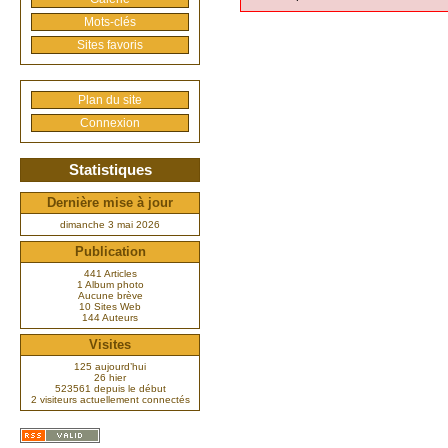
Mots-clés
Sites favoris
Plan du site
Connexion
Statistiques
Dernière mise à jour
dimanche 3 mai 2026
Publication
441 Articles
1 Album photo
Aucune brève
10 Sites Web
144 Auteurs
Visites
125 aujourd’hui
26 hier
523561 depuis le début
2 visiteurs actuellement connectés