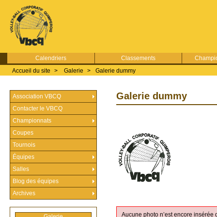
Calendriers
Classements
Champio
Accueil du site
>
Galerie
>
Galerie dummy
Galerie dummy
Association VBCQ
Contacter le VBCQ
Championnats
Coupes
Tournois
Équipes
Salles
Blog des équipes
Archives
Aucune photo n’est encore insérée 
Galerie