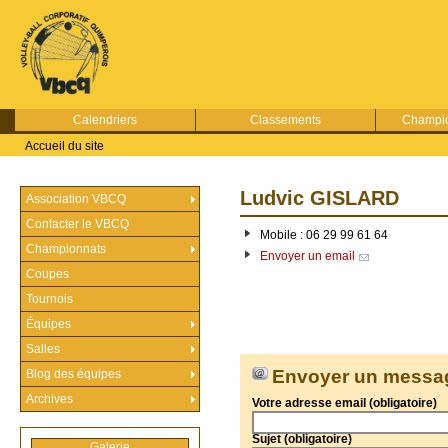
Calendriers
Classements
Champio
Accueil du site
Ludvic GISLARD
Association VBCQ
Contacter le VBCQ
Mobile : 06 29 99 61 64
Championnats
Envoyer un email
Coupes
Tournois
Équipes
Salles
Envoyer un messa
Blog des équipes
Archives
Votre adresse email (obligatoire)
Sujet (obligatoire)
Galerie