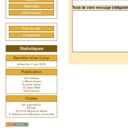
Mots-clés
Texte de votre message (obligatoi
Sites favoris
Plan du site
Connexion
Statistiques
Dernière mise à jour
dimanche 3 mai 2026
Publication
441 Articles
1 Album photo
Aucune brève
10 Sites Web
144 Auteurs
Visites
66 aujourd’hui
68 hier
523719 depuis le début
6 visiteurs actuellement connectés