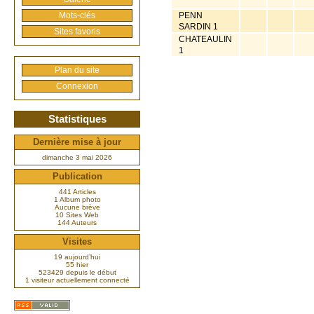
Mots-clés
PENN
SARDIN 1
Sites favoris
CHATEAULIN
1
Plan du site
Connexion
Statistiques
Dernière mise à jour
dimanche 3 mai 2026
Publication
441 Articles
1 Album photo
Aucune brève
10 Sites Web
144 Auteurs
Visites
19 aujourd’hui
55 hier
523429 depuis le début
1 visiteur actuellement connecté