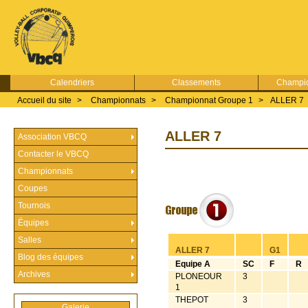
Calendriers
Classements
Champio
Accueil du site
>
Championnats
>
Championnat Groupe 1
>
ALLER 7
ALLER 7
Association VBCQ
Contacter le VBCQ
Championnats
Coupes
Tournois
Équipes
Salles
ALLER 7
G1
Blog des équipes
Equipe A
SC
F
R
Archives
PLONEOUR
3
1
THEPOT
3
Galerie