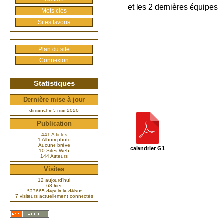
et les 2 dernières équipes
Mots-clés
Sites favoris
Plan du site
Connexion
Statistiques
Dernière mise à jour
dimanche 3 mai 2026
Publication
441 Articles
1 Album photo
Aucune brève
calendrier G1
10 Sites Web
144 Auteurs
Visites
12 aujourd’hui
68 hier
523665 depuis le début
7 visiteurs actuellement connectés