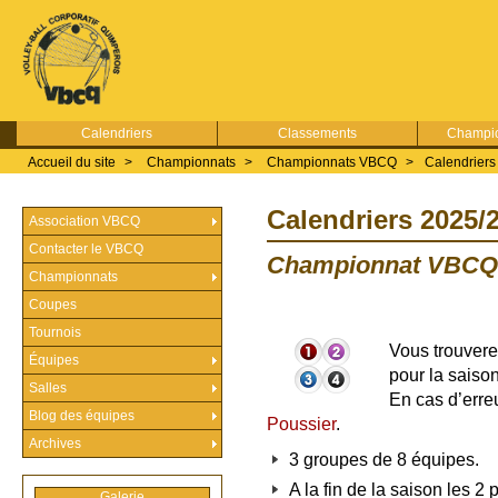
Calendriers
Classements
Champio
Accueil du site
>
Championnats
>
Championnats VBCQ
>
Calendriers
Calendriers 2025/
Association VBCQ
Contacter le VBCQ
Championnat VBCQ
Championnats
Coupes
Tournois
Vous trouvere
Équipes
pour la saison
Salles
En cas d’erre
Blog des équipes
Poussier
.
Archives
3 groupes de 8 équipes.
A la fin de la saison les 
Galerie