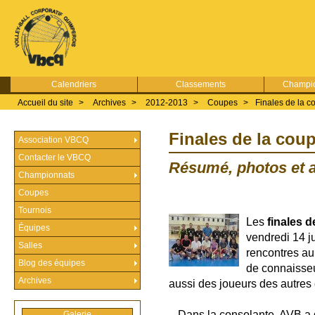
Calendriers
Classements
Champio
Accueil du site
>
Archives
>
2012-2013
>
Coupes
>
Finales de la 
Finales de la cou
Association VBCQ
Contacter le VBCQ
Résumé, photos et a
Championnats
Coupes
Tournois
Les
finales 
Équipes
vendredi 14 j
Salles
rencontres au
Blog des équipes
de connaisseu
Archives
aussi des joueurs des autre
–
Dans la consolante, AVB a 
Galerie