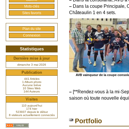
–
Dans la coupe Principale, Ca
Mots-clés
Châteaulin 1 en 4 sets.
Sites favoris
Plan du site
Connexion
Statistiques
Dernière mise à jour
dimanche 3 mai 2026
Publication
AVB vainqueur de la coupe consol
441 Articles
1 Album photo
Aucune brève
10 Sites Web
–
[**Rendez-vous à la mi-Sep
144 Auteurs
saison où toute nouvelle équ
Visites
110 aujourd’hui
174 hier
523937 depuis le début
8 visiteurs actuellement connectés
Portfolio