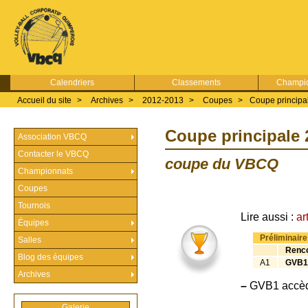
Calendriers
Classements
Champio
Accueil du site
>
Archives
>
2012-2013
>
Coupes
>
Coupe principa
Coupe principale 
Association VBCQ
Contacter le VBCQ
coupe du VBCQ
Championnats
Coupes
Tournois
Lire aussi :
ar
Équipes
Préliminai
Salles
Renc
Blog des équipes
A1
GVB1
Archives
–
GVB1 accède
Galerie