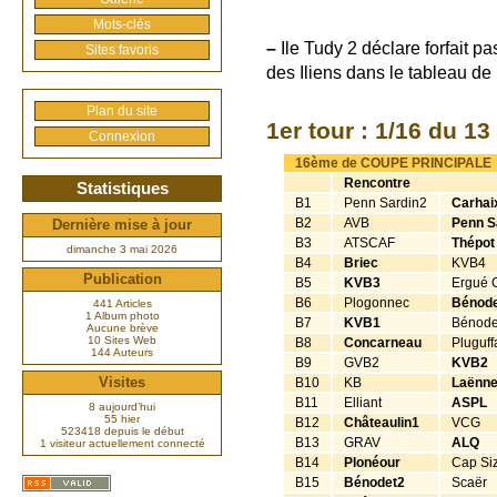
Mots-clés
–
Ile Tudy 2 déclare forfait p
Sites favoris
des Iliens dans le tableau de 
Plan du site
1er tour : 1/16 du 13
Connexion
16ème de COUPE PRINCIPALE
Rencontre
Statistiques
B1
Penn Sardin2
Carhai
B2
AVB
Penn S
Dernière mise à jour
B3
ATSCAF
Thépot
dimanche 3 mai 2026
B4
Briec
KVB4
Publication
B5
KVB3
Ergué 
B6
Plogonnec
Bénod
441 Articles
1 Album photo
B7
KVB1
Bénode
Aucune brève
10 Sites Web
B8
Concarneau
Pluguff
144 Auteurs
B9
GVB2
KVB2
B10
KB
Laënn
Visites
B11
Elliant
ASPL
8 aujourd’hui
55 hier
B12
Châteaulin1
VCG
523418 depuis le début
B13
GRAV
ALQ
1 visiteur actuellement connecté
B14
Plonéour
Cap Si
B15
Bénodet2
Scaër