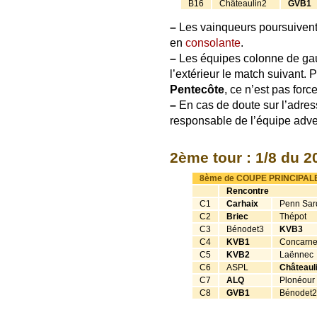
B16
Châteaulin2
GVB1
–
Les vainqueurs poursuivent 
en
consolante
.
–
Les équipes colonne de gauc
l’extérieur le match suivant. 
Pentecôte
, ce n’est pas forc
–
En cas de doute sur l’adresse
responsable de l’équipe adver
2ème tour : 1/8 du 2
8ème de COUPE PRINCIPAL
Rencontre
C1
Carhaix
Penn Sar
C2
Briec
Thépot
C3
Bénodet3
KVB3
C4
KVB1
Concarn
C5
KVB2
Laënnec
C6
ASPL
Châteaul
C7
ALQ
Plonéour
C8
GVB1
Bénodet2