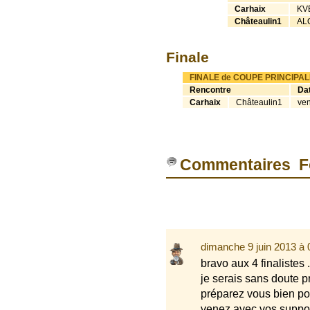
Carhaix
KV
Châteaulin1
AL
Finale
FINALE de COUPE PRINCIPAL
Rencontre
Dat
Carhaix
Châteaulin1
ven
Commentaires F
dimanche 9 juin 2013 à
bravo aux 4 finalistes .
je serais sans doute pr
préparez vous bien pou
venez avec vos supporte