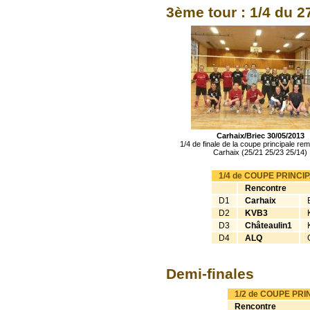
3ème tour : 1/4 du 2
Carhaix/Briec 30/05/2013
1/4 de finale de la coupe principale re
Carhaix (25/21 25/23 25/14)
1/4 de COUPE PRINCI
Rencontre
D1
Carhaix
D2
KVB3
D3
Châteaulin1
D4
ALQ
Demi-finales
1/2 de COUPE PRI
Rencontre