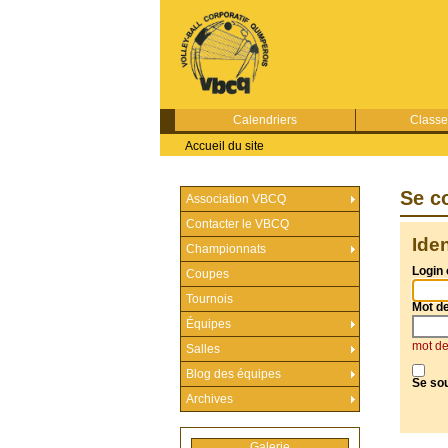
Calendriers
Class
Accueil du site
Se c
Association VBCQ
Contacter le VBCQ
Ide
Championnats
Login 
Coupes
Tournois
Mot d
Équipes
mot de
Salles
Blog des équipes
Se so
Archives
Galerie