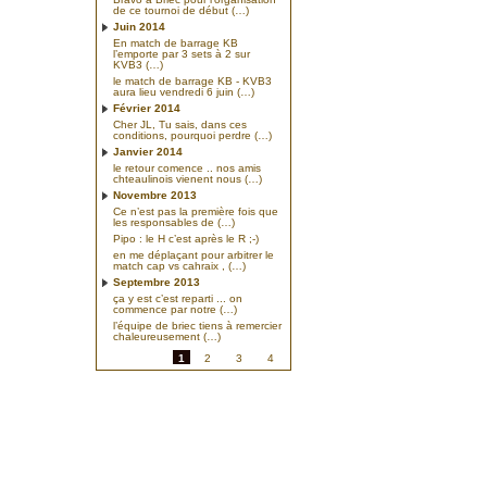
de ce tournoi de début (…)
Juin 2014
En match de barrage KB
l’emporte par 3 sets à 2 sur
KVB3 (…)
le match de barrage KB - KVB3
aura lieu vendredi 6 juin (…)
Février 2014
Cher JL, Tu sais, dans ces
conditions, pourquoi perdre (…)
Janvier 2014
le retour comence .. nos amis
chteaulinois vienent nous (…)
Novembre 2013
Ce n’est pas la première fois que
les responsables de (…)
Pipo : le H c’est après le R ;-)
en me déplaçant pour arbitrer le
match cap vs cahraix , (…)
Septembre 2013
ça y est c’est reparti ... on
commence par notre (…)
l’équipe de briec tiens à remercier
chaleureusement (…)
1
2
3
4