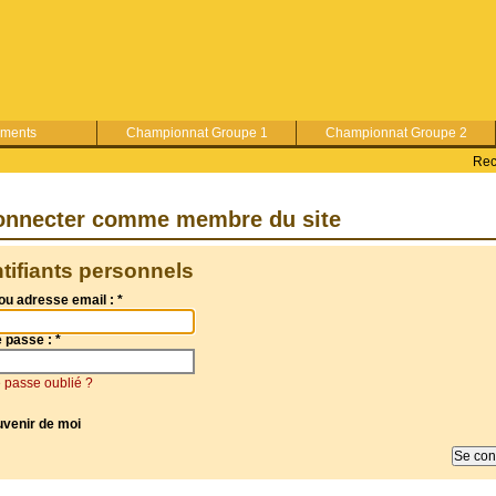
ements
Championnat Groupe 1
Championnat Groupe 2
Rec
onnecter comme membre du site
ntifiants personnels
ou adresse email :
*
e passe :
*
 passe oublié ?
uvenir de moi