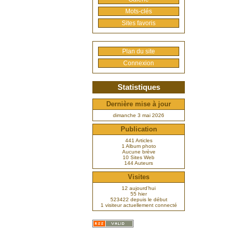
Mots-clés
Sites favoris
Plan du site
Connexion
Statistiques
Dernière mise à jour
dimanche 3 mai 2026
Publication
441 Articles
1 Album photo
Aucune brève
10 Sites Web
144 Auteurs
Visites
12 aujourd’hui
55 hier
523422 depuis le début
1 visiteur actuellement connecté