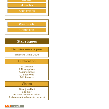
Mots-clés
Sites favoris
Plan du site
Connexion
Statistiques
Dernière mise à jour
dimanche 3 mai 2026
Publication
441 Articles
1 Album photo
Aucune brève
10 Sites Web
144 Auteurs
Visites
16 aujourd’hui
149 hier
523601 depuis le début
1 visiteur actuellement connecté