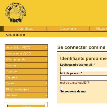
Calendriers
Classements
Champio
Accueil du site
Se connecter comme 
Association VBCQ
Contacter le VBCQ
Identifiants personne
Championnats
Login ou adresse email :
*
Coupes
Tournois
Mot de passe :
*
Équipes
mot de passe oublié ?
Salles
Blog des équipes
Se souvenir de moi
Archives
Galerie