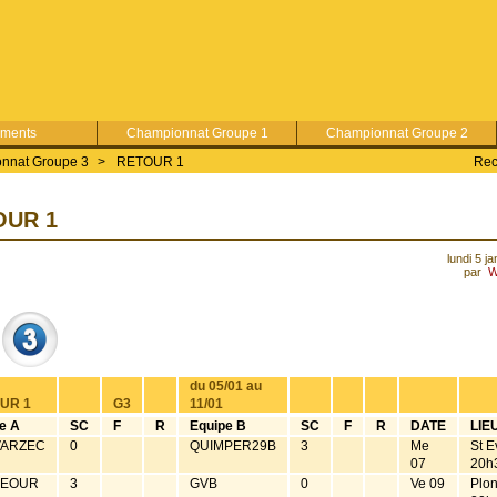
ements
Championnat Groupe 1
Championnat Groupe 2
nnat Groupe 3
>
RETOUR 1
Rec
OUR 1
lundi 5 j
par
W
du 05/01 au
UR 1
G3
11/01
e A
SC
F
R
Equipe B
SC
F
R
DATE
LIE
VARZEC
0
QUIMPER29B
3
Me
St E
07
20h
NEOUR
3
GVB
0
Ve 09
Plo