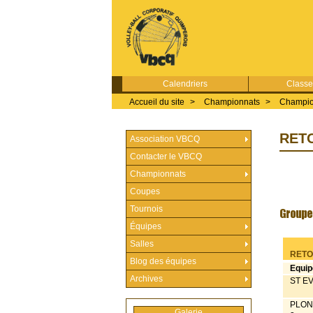
Calendriers
Class
Accueil du site
>
Championnats
>
Champio
RET
Association VBCQ
Contacter le VBCQ
Championnats
Coupes
Tournois
Équipes
Salles
RETO
Blog des équipes
Equip
Archives
ST E
PLO
Galerie