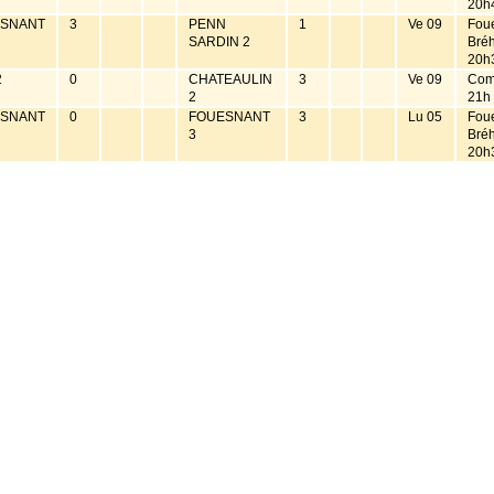
20h
SNANT
3
PENN
1
Ve 09
Fou
SARDIN 2
Bré
20h
2
0
CHATEAULIN
3
Ve 09
Com
2
21h
SNANT
0
FOUESNANT
3
Lu 05
Fou
3
Bré
20h