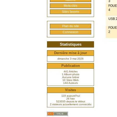
3
Mots-clés
FOUE
4
Sites favoris
USB 
Plan du site
FOUE
2
Connexion
Statistiques
Dernière mise à jour
dimanche 3 mai 2026
Publication
441 Articles
1 Album photo
Aucune brève
10 Sites Web
144 Auteurs
Visites
119 aujourd’hui
26 hier
523555 depuis le début
2 visiteurs actuellement connectés