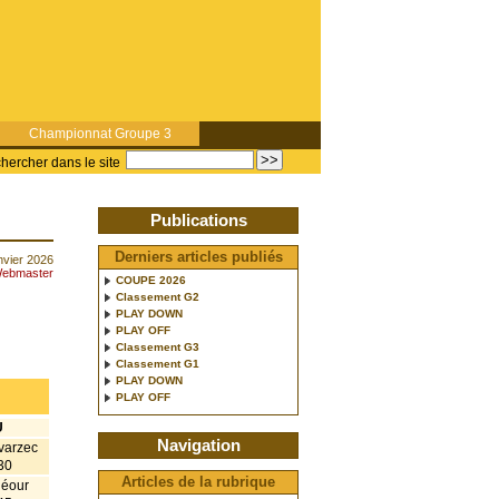
Championnat Groupe 3
hercher dans le site
Publications
Derniers articles publiés
anvier 2026
ebmaster
COUPE 2026
Classement G2
PLAY DOWN
PLAY OFF
Classement G3
Classement G1
PLAY DOWN
PLAY OFF
U
Navigation
varzec
30
Articles de la rubrique
néour