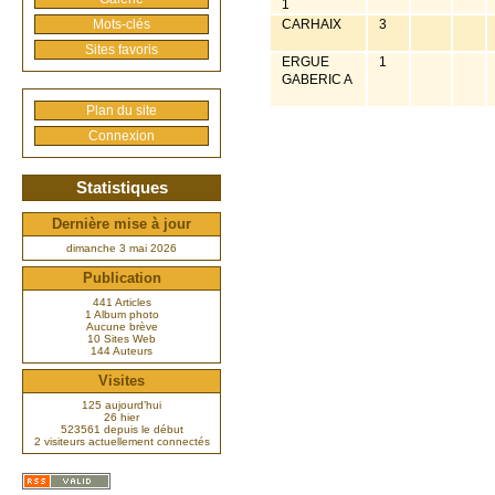
1
Mots-clés
CARHAIX
3
Sites favoris
ERGUE
1
GABERIC A
Plan du site
Connexion
Statistiques
Dernière mise à jour
dimanche 3 mai 2026
Publication
441 Articles
1 Album photo
Aucune brève
10 Sites Web
144 Auteurs
Visites
125 aujourd’hui
26 hier
523561 depuis le début
2 visiteurs actuellement connectés