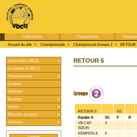
Calendriers
Classements
Champio
Accueil du site
>
Championnats
>
Championnat Groupe 2
>
RETOUR 
RETOUR 5
Association VBCQ
Contacter le VBCQ
Championnats
Coupes
Tournois
Équipes
Salles
RETOUR 5
G2
Blog des équipes
Equipe A
SC
F
R
Archives
VB CAP
3
SIZUN
KEMPERLE
0
Galerie