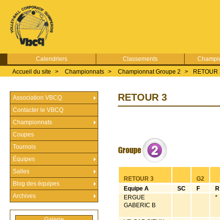
Calendriers
Classements
Champio
Accueil du site
>
Championnats
>
Championnat Groupe 2
>
RETOUR 
RETOUR 3
Association VBCQ
Contacter le VBCQ
Championnats
Coupes
Tournois
Équipes
Salles
RETOUR 3
G2
Blog des équipes
Equipe A
SC
F
R
Archives
ERGUE
*
GABERIC B
Galerie