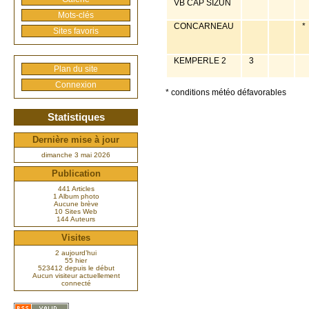
VB CAP SIZUN
Mots-clés
CONCARNEAU
*
Sites favoris
KEMPERLE 2
3
Plan du site
Connexion
* conditions météo défavorables
Statistiques
Dernière mise à jour
dimanche 3 mai 2026
Publication
441 Articles
1 Album photo
Aucune brève
10 Sites Web
144 Auteurs
Visites
2 aujourd’hui
55 hier
523412 depuis le début
Aucun visiteur actuellement
connecté